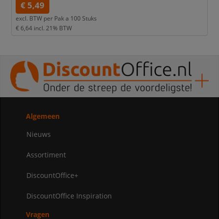
€ 5,49
excl. BTW per
Pak a 100 Stuks
€ 6,64
incl. 21% BTW
Algemeen
Nieuws
Assortiment
DiscountOffice+
DiscountOffice Inspiration
Vragen