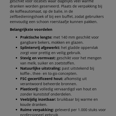
geschikt voor locaties waar dagelijks veel warme
dranken worden geserveerd. Plaats de verpakking bij
de koffieautomaat, op de balie, in de
zelfbedieningshoek of bij een buffet, zodat gebruikers
eenvoudig een schoon roerstaafje kunnen pakken.
Belangrijkste voordelen
Praktische lengte:
met 140 mm geschikt voor
gangbare bekers, mokken en glazen.
Splintervrij afgewerkt:
het gladde oppervlak
zorgt voor prettig en veilig gebruik.
Stevig en vormvast:
geschikt voor het mengen
van melk, suiker en zoetstoffen.
Natuurlijke uitstraling:
past uitstekend bij
koffie-, thee- en to-go-concepten.
FSC-gecertificeerd hout:
afkomstig uit
verantwoord beheerde bronnen.
Plasticvrij:
volledig vervaardigd van hout en
zonder kunststof onderdelen.
Veelzijdig inzetbaar:
bruikbaar bij warme en
koude dranken.
Ruime verpakking:
geleverd per 1.000 stuks voor
professioneel gebruik.