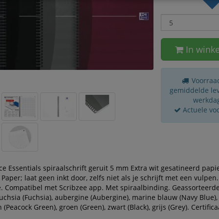
In wink
Voorraad
gemiddelde leve
werkda
Actuele vo
ce Essentials spiraalschrift geruit 5 mm Extra wit gesatineerd papi
 Paper; laat geen inkt door, zelfs niet als je schrijft met een vulpen
e. Compatibel met Scribzee app. Met spiraalbinding. Geassorteerde
fuchsia (Fuchsia), aubergine (Aubergine), marine blauw (Navy Blue),
(Peacock Green), groen (Green), zwart (Black), grijs (Grey). Certifica