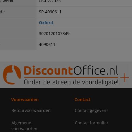
gewerkt
06-02-2026
ode
SP-4090611
Oxford
3020120107349
e
4090611
Voorwaarden
Contact
Retourvoorwaarden
Contactgegevens
Algemene
Contactformulier
voorwaarden