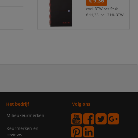
€ 9,36
excl. BTW per
Stuk
€ 11,33
incl. 21% BTW
Het bedrijf
Volg ons
Milieukeurmerken
Keurmerken en
reviews