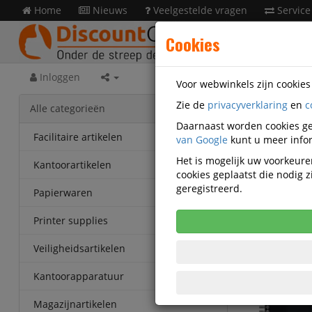
Home
Nieuws
Veelgestelde vragen
Service
Cookies
Inloggen
Voor webwinkels zijn cookie
Zie de
privacyverklaring
en
c
Kanto
Alle categorieën
Daarnaast worden cookies ge
Oxford 
Facilitaire artikelen
van Google
kunt u meer infor
geruit 
Het is mogelijk uw voorkeuren
Kantoorartikelen
cookies geplaatst die nodig
Korting v
geregistreerd.
Papierwaren
Vanaf € 6,
eenheden
Printer supplies
Veiligheidsartikelen
Kantoorapparatuur
Magazijnartikelen