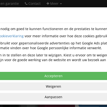
 en garantie
Contact
Meer
s nodig om goed te kunnen functioneren en de prestaties te kunne
ookieverklaring
voor meer informatie over hoe deze cookies gebrui
orartikelen
Papierwaren
Schriften
Oxford
SP-4090611
bruikt voor gepersonaliseerde advertenties op het Google Ads pla
schrift Office Essentials ft 176x250mm, 
matie vinden over hoe Google persoonlijke informatie verwerkt.
5mm Assorti
 in te stellen en deze later te wijzigen. Kiest u ervoor om te weig
 zijn voor de goede werking van de website en wordt uw bezoek aa
anaf aankoop 10 eenheden, zie
prijsoverzicht
42 excl. BTW bij aankoop van minimaal 20
Accepteren
€ 6,
Weigeren
per stuk ex
Aanpassen
€ 39,51
per 5 st
BT