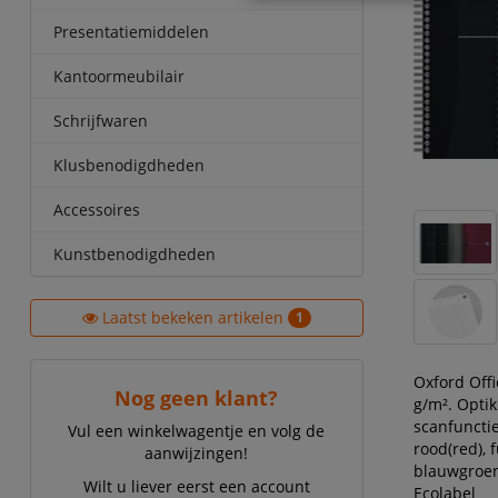
Presentatiemiddelen
Kantoormeubilair
Schrijfwaren
Klusbenodigdheden
Accessoires
Kunstbenodigdheden
Laatst bekeken artikelen
1
Oxford Offi
Nog geen klant?
g/m². Optik
scanfuncti
Vul een winkelwagentje en volg de
rood(red), 
aanwijzingen!
blauwgroen 
Wilt u liever eerst een account
Ecolabel