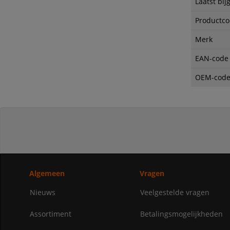
Laatst bij
Productc
Merk
EAN-code
OEM-cod
Algemeen
Vragen
Nieuws
Veelgestelde vragen
Assortiment
Betalingsmogelijkheden