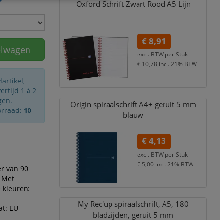
Oxford Schrift Zwart Rood A5 Lijn
€ 8,91
elwagen
excl. BTW per
Stuk
€ 10,78
incl. 21% BTW
artikel,
rtijd 1 à 2
gen.
Origin spiraalschrift A4+ geruit 5 mm
orraad:
10
blauw
€ 4,13
excl. BTW per
Stuk
€ 5,00
incl. 21% BTW
er van 90
. Met
 kleuren:
My Rec'up spiraalschrift,
A5,
180
at: EU
bladzijden,
geruit 5 mm