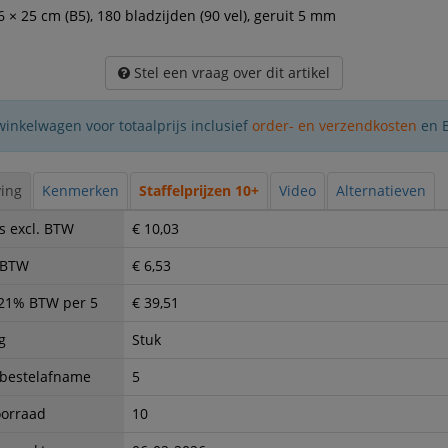
,6 × 25 cm (B5), 180 bladzijden (90 vel), geruit 5 mm
Stel een vraag over dit artikel
winkelwagen voor totaalprijs inclusief
order- en verzendkosten
en 
ing
Kenmerken
Staffelprijzen 10+
Video
Alternatieven
s excl. BTW
€ 10,03
. BTW
€ 6,53
. 21% BTW per 5
€ 39,51
g
Stuk
 bestelafname
5
oorraad
10