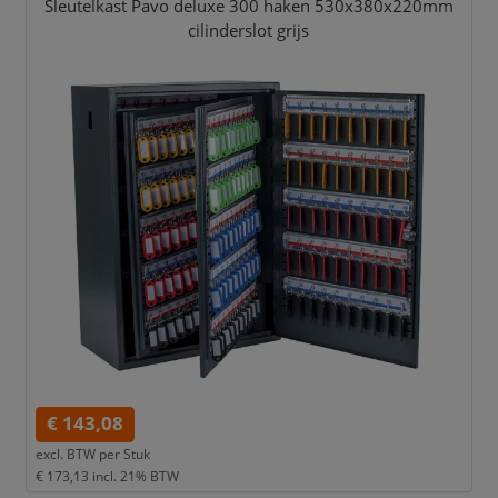
Sleutelkast Pavo deluxe 300 haken 530x380x220mm
cilinderslot grijs
€ 143,08
excl. BTW per
Stuk
€ 173,13
incl. 21% BTW