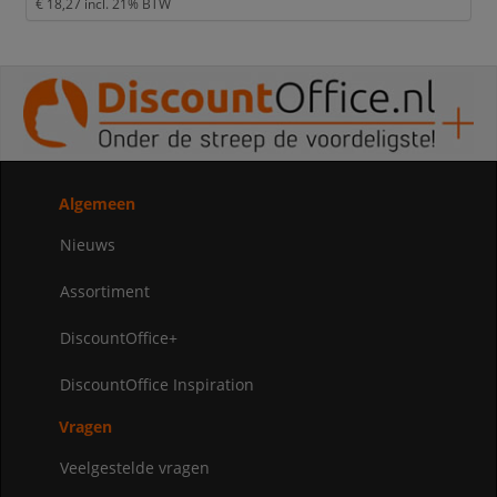
€ 18,27
incl. 21% BTW
Algemeen
Nieuws
Assortiment
DiscountOffice+
DiscountOffice Inspiration
Vragen
Veelgestelde vragen