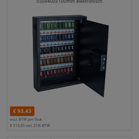
550x400x100mm elektronisch
€ 93,43
excl. BTW per
Stuk
€ 113,05
incl. 21% BTW