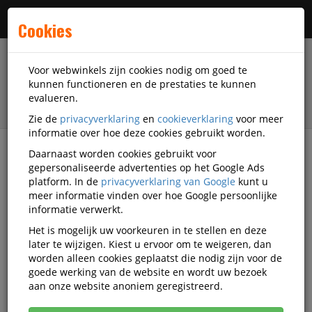
Menu
Cookies
Voor webwinkels zijn cookies nodig om goed te
kunnen functioneren en de prestaties te kunnen
evalueren.
Zie de
privacyverklaring
en
cookieverklaring
voor meer
informatie over hoe deze cookies gebruikt worden.
Daarnaast worden cookies gebruikt voor
filter
gepersonaliseerde advertenties op het Google Ads
platform. In de
privacyverklaring van Google
kunt u
Kantoorartikelen
Bureau-toebehoren
meer informatie vinden over hoe Google persoonlijke
Sleutelkastjes
Pavo
Q1405349
informatie verwerkt.
Het is mogelijk uw voorkeuren in te stellen en deze
Sleutelkast Pavo Deluxe 80 haken
later te wijzigen. Kiest u ervoor om te weigeren, dan
450x381x83mm Donkergrijs
worden alleen cookies geplaatst die nodig zijn voor de
goede werking van de website en wordt uw bezoek
Korting vanaf aankoop 2 eenheden, zie
prijsoverzicht
aan onze website anoniem geregistreerd.
Vanaf € 62,78 excl. BTW bij aankoop van minimaal 2