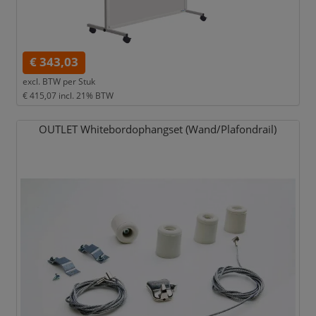
€ 343,03
excl. BTW per
Stuk
€ 415,07
incl. 21% BTW
OUTLET Whitebordophangset (Wand/
Plafondrail)