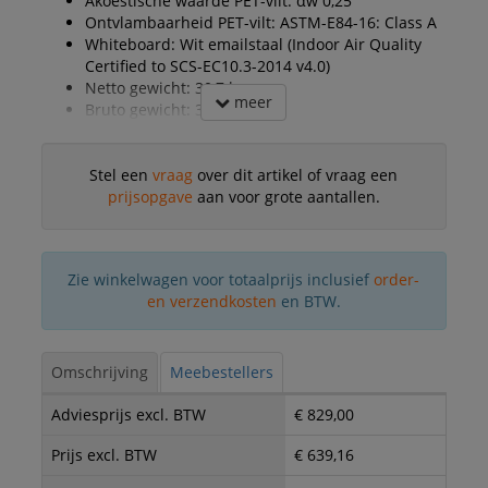
Akoestische waarde PET-vilt: αw 0,25
Ontvlambaarheid PET-vilt: ASTM-E84-16: Class A
Whiteboard: Wit emailstaal (Indoor Air Quality
Certified to SCS-EC10.3-2014 v4.0)
Netto gewicht: 30,7 kg
meer
Bruto gewicht: 36,7 kg
Stel een
vraag
over dit artikel of vraag een
prijsopgave
aan voor grote aantallen.
Zie winkelwagen voor totaalprijs inclusief
order-
en verzendkosten
en BTW.
Omschrijving
Meebestellers
Adviesprijs excl. BTW
€ 829,00
Prijs excl. BTW
€ 639,16