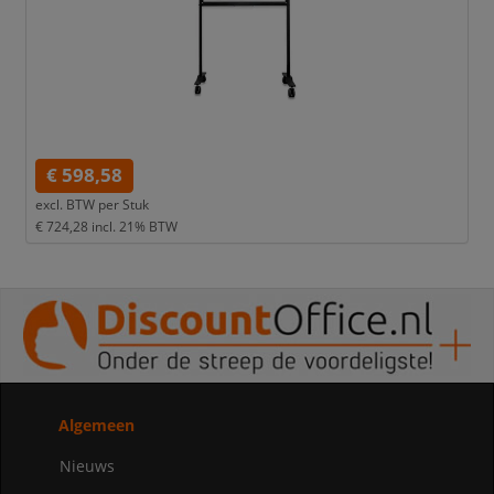
€ 598,58
excl. BTW per
Stuk
€ 724,28
incl. 21% BTW
Algemeen
Nieuws