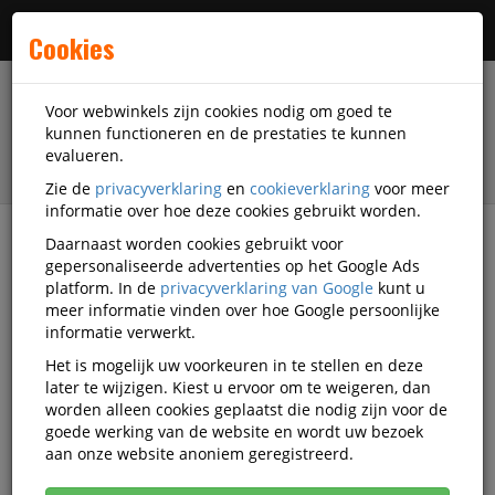
Menu
Cookies
Voor webwinkels zijn cookies nodig om goed te
kunnen functioneren en de prestaties te kunnen
evalueren.
Zie de
privacyverklaring
en
cookieverklaring
voor meer
informatie over hoe deze cookies gebruikt worden.
Daarnaast worden cookies gebruikt voor
filter
gepersonaliseerde advertenties op het Google Ads
platform. In de
privacyverklaring van Google
kunt u
Presentatiemiddelen
Magneetborden
meer informatie vinden over hoe Google persoonlijke
Mobiele whiteboards
Smit Visual
OU14001-M1
informatie verwerkt.
Het is mogelijk uw voorkeuren in te stellen en deze
Smit Visual OUTLET Silva
later te wijzigen. Kiest u ervoor om te weigeren, dan
verrijdbaar akoestisch whiteboard
worden alleen cookies geplaatst die nodig zijn voor de
goede werking van de website en wordt uw bezoek
blauw 200x120cm
aan onze website anoniem geregistreerd.