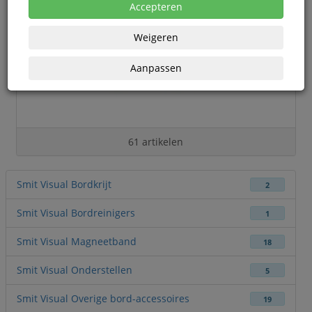
Accepteren
Weigeren
Aanpassen
61 artikelen
Smit Visual Bordkrijt
2
Smit Visual Bordreinigers
1
Smit Visual Magneetband
18
Smit Visual Onderstellen
5
Smit Visual Overige bord-accessoires
19