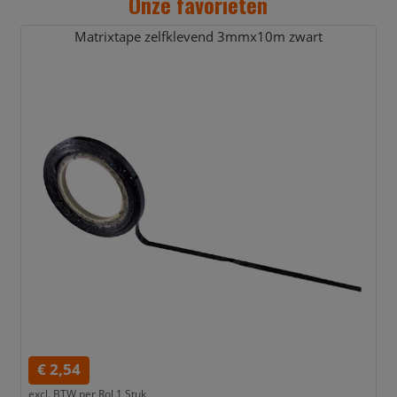
Onze favorieten
Matrixtape zelfklevend 3mmx10m zwart
€ 2,54
excl. BTW per
Rol 1 Stuk