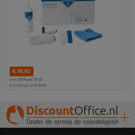
€ 30,62
excl. BTW per
STUK
€ 37,05
incl. 21% BTW