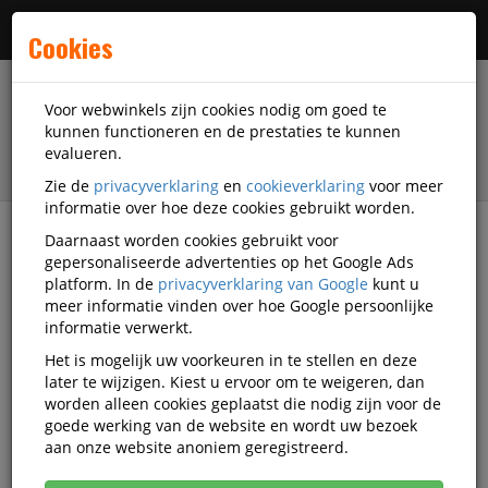
Menu
Cookies
Voor webwinkels zijn cookies nodig om goed te
kunnen functioneren en de prestaties te kunnen
evalueren.
Zie de
privacyverklaring
en
cookieverklaring
voor meer
informatie over hoe deze cookies gebruikt worden.
Daarnaast worden cookies gebruikt voor
Alle categorieën
gepersonaliseerde advertenties op het Google Ads
platform. In de
privacyverklaring van Google
kunt u
Merken
Smit Visual
meer informatie vinden over hoe Google persoonlijke
informatie verwerkt.
Smit Visual
Het is mogelijk uw voorkeuren in te stellen en deze
later te wijzigen. Kiest u ervoor om te weigeren, dan
worden alleen cookies geplaatst die nodig zijn voor de
goede werking van de website en wordt uw bezoek
Smit Visual Bord-accessoires
aan onze website anoniem geregistreerd.