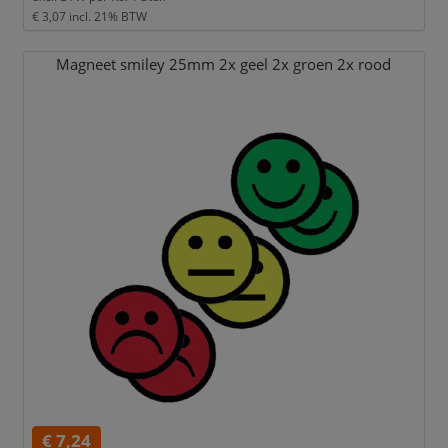
€ 3,07
incl. 21% BTW
Magneet smiley 25mm 2x geel 2x groen 2x rood
€ 7,24