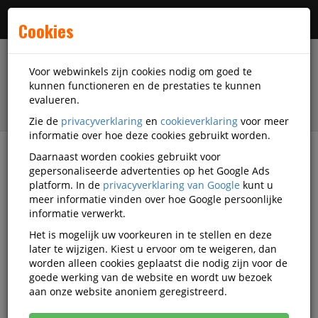
Menu
Cookies
Voor webwinkels zijn cookies nodig om goed te
kunnen functioneren en de prestaties te kunnen
evalueren.
Zie de
privacyverklaring
en
cookieverklaring
voor meer
informatie over hoe deze cookies gebruikt worden.
Daarnaast worden cookies gebruikt voor
filter
gepersonaliseerde advertenties op het Google Ads
platform. In de
privacyverklaring van Google
kunt u
Facilitaire artikelen
Hygiëne-artikelen
meer informatie vinden over hoe Google persoonlijke
Toiletpapier
Tork
Q892056
informatie verwerkt.
Het is mogelijk uw voorkeuren in te stellen en deze
Toiletpapier Tork T4 110767 2-
later te wijzigen. Kiest u ervoor om te weigeren, dan
Laags 250 Vel Advanced Xl 64
worden alleen cookies geplaatst die nodig zijn voor de
goede werking van de website en wordt uw bezoek
Rollen
aan onze website anoniem geregistreerd.
Korting vanaf aankoop 2 eenheden, zie
prijsoverzicht