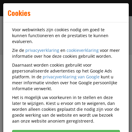
Menu
Cookies
Voor webwinkels zijn cookies nodig om goed te
kunnen functioneren en de prestaties te kunnen
evalueren.
Zie de
privacyverklaring
en
cookieverklaring
voor meer
informatie over hoe deze cookies gebruikt worden.
Daarnaast worden cookies gebruikt voor
filter
gepersonaliseerde advertenties op het Google Ads
platform. In de
privacyverklaring van Google
kunt u
Veiligheidsartikelen
Werkhandschoenen
meer informatie vinden over hoe Google persoonlijke
Elektrohandschoenen
Uvex
OU14124-RLK-K.A2
informatie verwerkt.
Het is mogelijk uw voorkeuren in te stellen en deze
OUTLET uvex power protect V1000
later te wijzigen. Kiest u ervoor om te weigeren, dan
handschoen - 10
worden alleen cookies geplaatst die nodig zijn voor de
goede werking van de website en wordt uw bezoek
aan onze website anoniem geregistreerd.