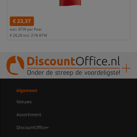
€ 23,37
excl. BTW per
Paar
€ 28,28
incl. 21% BTW
Algemeen
Nieuws
Assortiment
DiscountOffice+