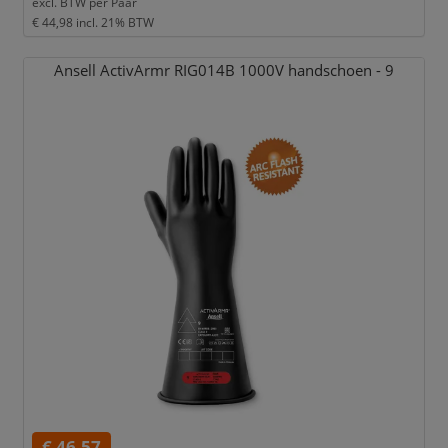
excl. BTW per
Paar
€ 44,98
incl. 21% BTW
Ansell ActivArmr RIG014B 1000V handschoen - 9
€ 46,57