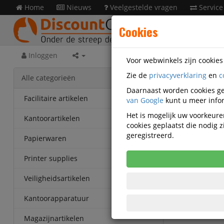
Home
Nieuws
Veelgestelde vragen
Service
Cookies
Inloggen
Voor webwinkels zijn cookie
Zie de
privacyverklaring
en
c
Facili
Alle categorieën
VB-7622
Daarnaast worden cookies ge
Facilitaire artikelen
van Google
kunt u meer infor
Rubberm
Het is mogelijk uw voorkeuren
Kantoorartikelen
Kunstst
cookies geplaatst die nodig
geregistreerd.
Papierwaren
Printer supplies
Veiligheidsartikelen
Kantoorapparatuur
Magazijnartikelen