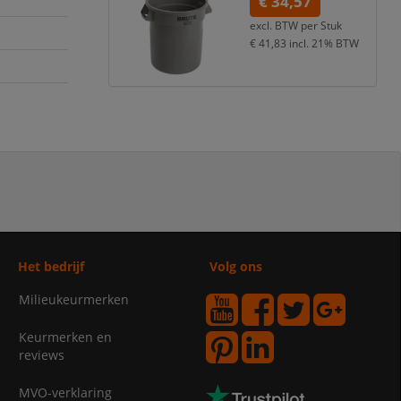
€ 34,57
excl. BTW per
Stuk
€ 41,83
incl. 21% BTW
Het bedrijf
Volg ons
Milieukeurmerken
Keurmerken en
reviews
MVO-verklaring