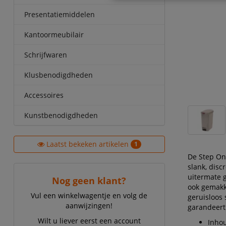
Presentatiemiddelen
Kantoormeubilair
Schrijfwaren
Klusbenodigdheden
Accessoires
Kunstbenodigdheden
Laatst bekeken artikelen
1
De Step On
slank, disc
uitermate g
Nog geen klant?
ook gemakk
Vul een winkelwagentje en volg de
geruisloos 
aanwijzingen!
garandeert
Wilt u liever eerst een account
Inhou