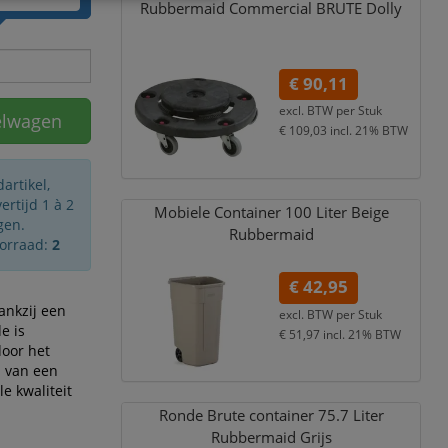
Rubbermaid Commercial BRUTE Dolly
€ 90,11
excl. BTW per
Stuk
elwagen
€ 109,03
incl. 21% BTW
artikel,
rtijd 1 à 2
Mobiele Container 100 Liter Beige
gen.
Rubbermaid
oorraad:
2
€ 42,95
ankzij een
excl. BTW per
Stuk
e is
€ 51,97
incl. 21% BTW
door het
n van een
e kwaliteit
Ronde Brute container 75.7 Liter
Rubbermaid Grijs