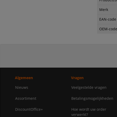
Merk
EAN-code
OEM-cod
Algemeen
Vragen
Nieuws
Veelgestelde vragen
Assortiment
Betalingsmogelijkheden
DiscountOffice+
Hoe wordt uw order
verwerkt?