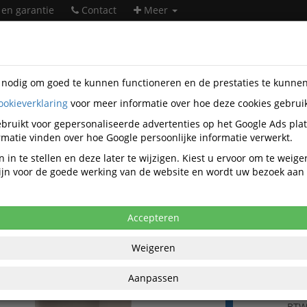
 en garantie
Contact
Meer
s nodig om goed te kunnen functioneren en de prestaties te kunne
ookieverklaring
voor meer informatie over hoe deze cookies gebrui
taire artikelen
Afvalartikelen
Afvalcontainers
Rubbermaid
3934
bruikt voor gepersonaliseerde advertenties op het Google Ads pla
matie vinden over hoe Google persoonlijke informatie verwerkt.
aid Slim Jim Step On Container End St
 in te stellen en deze later te wijzigen. Kiest u ervoor om te weig
of 50 Liter Beige
 zijn voor de goede werking van de website en wordt uw bezoek aa
Accepteren
Weigeren
€ 188
per stuk ex
Aanpassen
€ 228,42
per st
BT