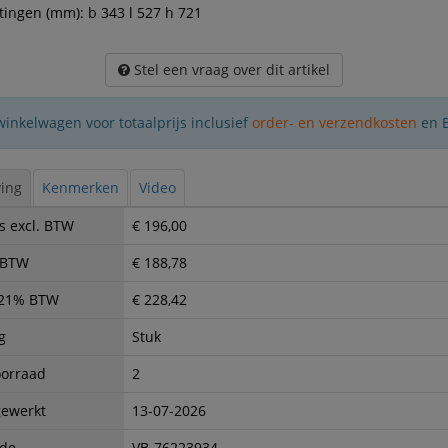
ingen (mm): b 343 l 527 h 721
Stel een vraag over dit artikel
winkelwagen voor totaalprijs inclusief
order- en verzendkosten
en 
ing
Kenmerken
Video
s excl. BTW
€ 196,00
. BTW
€ 188,78
. 21% BTW
€ 228,42
g
Stuk
oorraad
2
gewerkt
13-07-2026
ode
VB-76223934