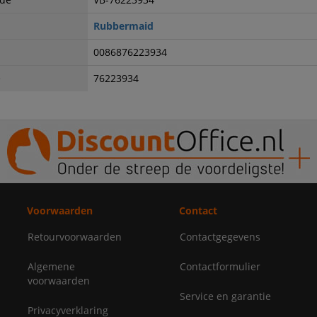
Rubbermaid
0086876223934
e
76223934
Voorwaarden
Contact
Retourvoorwaarden
Contactgegevens
Algemene
Contactformulier
voorwaarden
Service en garantie
Privacyverklaring