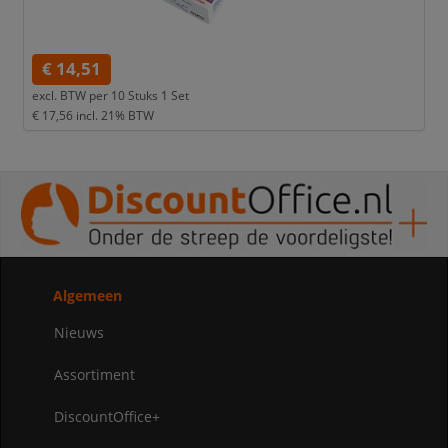
€ 14,51
excl. BTW per
10 Stuks 1 Set
€ 17,56
incl. 21% BTW
Algemeen
Nieuws
Assortiment
DiscountOffice+