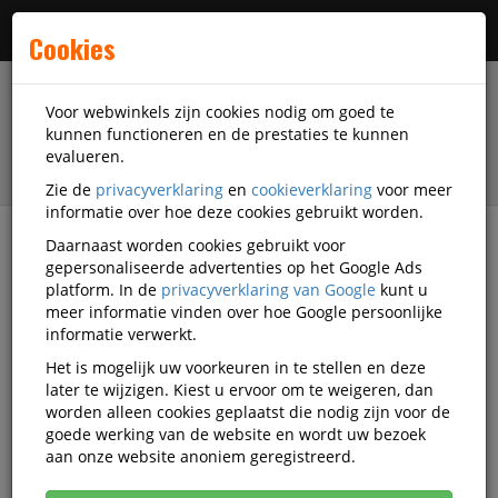
Menu
Cookies
Voor webwinkels zijn cookies nodig om goed te
kunnen functioneren en de prestaties te kunnen
evalueren.
Zie de
privacyverklaring
en
cookieverklaring
voor meer
informatie over hoe deze cookies gebruikt worden.
Daarnaast worden cookies gebruikt voor
filter
gepersonaliseerde advertenties op het Google Ads
platform. In de
privacyverklaring van Google
kunt u
Schrijfwaren
Stiften
Viltstiften
Edding
meer informatie vinden over hoe Google persoonlijke
Q631001
informatie verwerkt.
Het is mogelijk uw voorkeuren in te stellen en deze
Viltstift edding 400 rond zwart
later te wijzigen. Kiest u ervoor om te weigeren, dan
1mm
worden alleen cookies geplaatst die nodig zijn voor de
goede werking van de website en wordt uw bezoek
Korting vanaf aankoop 2 eenheden, zie
prijsoverzicht
aan onze website anoniem geregistreerd.
Vanaf € 1,41 excl. BTW bij aankoop van minimaal 80