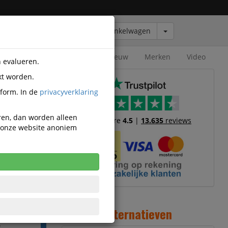
Winkelwagen
Outlet
Nieuw
Merken
Video
n evalueren.
kt worden.
ington
tform. In de
privacyverklaring
 Elite
eren, dan worden alleen
Trustscore
4.5
|
13.635
reviews
n onze website anoniem
,86
cl. BTW
Alternatieven
k incl. 21%
W