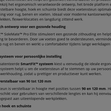
nkzij het ergonomisch verantwoorde ontwerp, het brede platform 
rstelbare hoogte, hoek en schuinte biedt deze voetensteun optimal
ing voor rug, benen en voeten. Ideaal voor moderne kantoorwerkp
ekken, flexwerklocaties en langdurig zittend werk.
ch ontwerp voor een gezonde houding
t™ SoleMate™ Pro Elite stimuleert een gezonde zithouding en helpt
ng te bevorderen. Door uw voeten goed te ondersteunen, verminde
op rug en benen en werkt u comfortabeler tijdens lange werkdagen
systeem voor persoonlijke instelling
patenteerde
SmartFit™ systeem
kiest u eenvoudig de ideale ergo
t systeem helpt u om de voetensteun af te stemmen op uw persoonl
 werkhouding, zodat u prettiger en productiever kunt werken.
verstelbaar van 90 tot 120 mm
eun is verstelbaar in hoogte met posities tussen
90 en 120 mm
. H
schikt voor gebruikers van verschillende lengtes en kan hij eenvo
gepast aan uiteenlopende werkplekken.
e hoek en schuinte