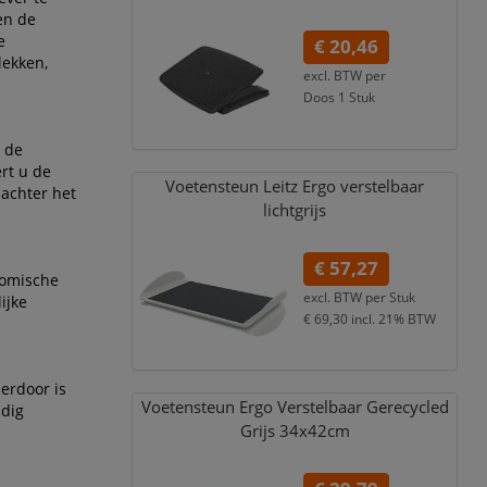
en de
e
€ 20,46
lekken,
excl. BTW per
Doos 1 Stuk
€ 24,76
incl. 21% BTW
 de
rt u de
Voetensteun Leitz Ergo verstelbaar
 achter het
lichtgrijs
€ 57,27
nomische
excl. BTW per
Stuk
ijke
€ 69,30
incl. 21% BTW
ierdoor is
Voetensteun Ergo Verstelbaar Gerecycled
udig
Grijs 34x42cm