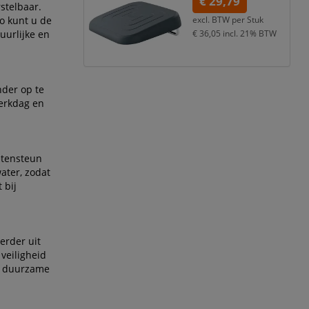
€ 29,79
stelbaar.
Zo kunt u de
excl. BTW per
Stuk
uurlijke en
€ 36,05
incl. 21% BTW
der op te
werkdag en
etensteun
ater, zodat
 bij
erder uit
 veiligheid
en duurzame