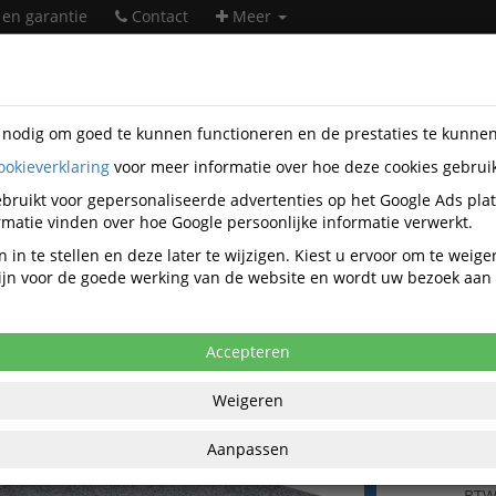
 en garantie
Contact
Meer
s nodig om goed te kunnen functioneren en de prestaties te kunne
ookieverklaring
voor meer informatie over hoe deze cookies gebrui
orartikelen
Ergonomische producten
Voetensteunen
Kens
56
bruikt voor gepersonaliseerde advertenties op het Google Ads pla
matie vinden over hoe Google persoonlijke informatie verwerkt.
teun Kensington SmartFit Solemate Pro
 in te stellen en deze later te wijzigen. Kiest u ervoor om te weig
baar
 zijn voor de goede werking van de website en wordt uw bezoek aa
anaf aankoop 2 eenheden, zie
prijsoverzicht
,37 excl. BTW bij aankoop van minimaal 2
Accepteren
Weigeren
€ 66
per stuk ex
Aanpassen
€ 80,90
per stu
BT