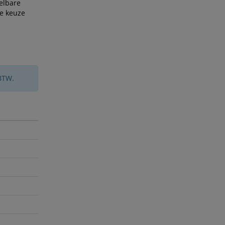
elbare
de keuze
BTW.