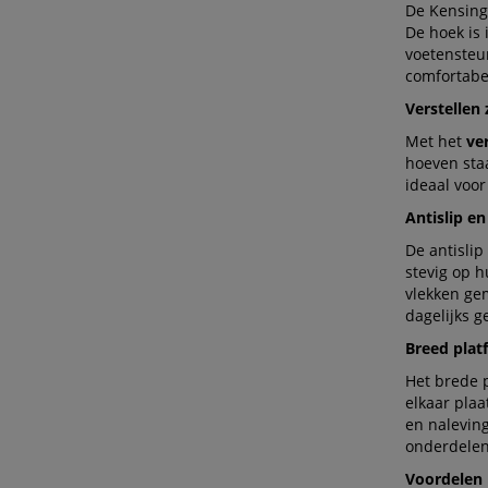
De Kensingt
De hoek is
voetensteu
comfortabel
Verstellen
Met het
ve
hoeven sta
ideaal voor
Antislip en
De antisli
stevig op h
vlekken gem
dagelijks g
Breed plat
Het brede p
elkaar plaa
en nalevin
onderdelen
Voordelen