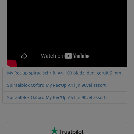
My Rec'up spiraalschrift, A4, 100 bladzijden, geruit 5 mm
Spiraalblok Oxford My Rec'Up A4 lijn 90vel assorti
Spiraalblok Oxford My Rec'Up A5 lijn 90vel assorti