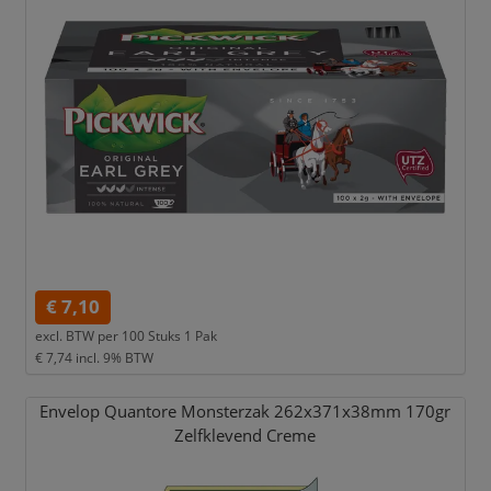
€ 7,10
excl. BTW per
100 Stuks 1 Pak
€ 7,74
incl. 9% BTW
Envelop Quantore Monsterzak 262x371x38mm 170gr
Zelfklevend Creme