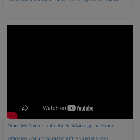
Office My Colours notitieboek 9x14cm geruit 5 mm
Office My Colours spiraalschrift, A4 geruit 5 mm