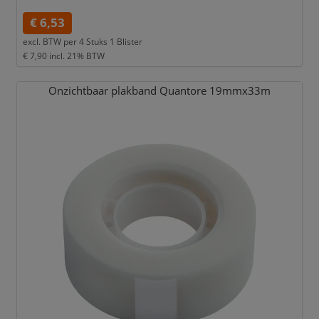
€ 6,53
excl. BTW per
4 Stuks 1 Blister
€ 7,90
incl. 21% BTW
Onzichtbaar plakband Quantore 19mmx33m