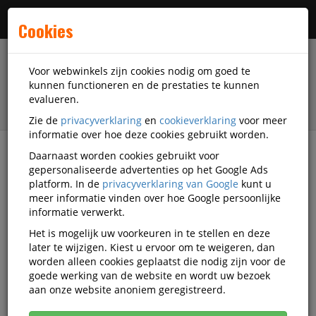
Menu
Cookies
Voor webwinkels zijn cookies nodig om goed te
kunnen functioneren en de prestaties te kunnen
evalueren.
Zie de
privacyverklaring
en
cookieverklaring
voor meer
informatie over hoe deze cookies gebruikt worden.
Daarnaast worden cookies gebruikt voor
Alle categorieën
gepersonaliseerde advertenties op het Google Ads
platform. In de
privacyverklaring van Google
kunt u
Whiteboard-magneten Video's
meer informatie vinden over hoe Google persoonlijke
informatie verwerkt.
Het is mogelijk uw voorkeuren in te stellen en deze
Alle video's
later te wijzigen. Kiest u ervoor om te weigeren, dan
worden alleen cookies geplaatst die nodig zijn voor de
goede werking van de website en wordt uw bezoek
aan onze website anoniem geregistreerd.