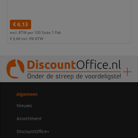
€ 6,13
excl. BTW per
100 Stuks 1 Pak
€ 6,68
incl. 9% BTW
Algemeen
Nieuws
Assortiment
DiscountOffice+