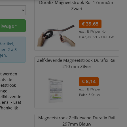
Durafix Magneetstrook Rol 17mmx5m
Zwart
€ 39,65
elwagen
excl. BTW per
Rol
€ 47,98
incl. 21% BTW
artikel,
nen 2 à 3
gen.
Zelfklevende Magneetstrook Durafix Rail
210 mm Zilver
at worden
aats de
€ 8,14
eetstrook
excl. BTW per
inge
Pak a 5 Stuks
elfklevende
€ 9,85
incl. 21% BTW
 enz. • Laat
fhankelijk
Magneetstrook Zelfklevend Durafix Rail
297mm Blauw