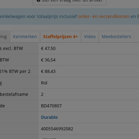
winkelwagen voor totaalprijs inclusief
order- en verzendkosten
en 
ing
Kenmerken
Staffelprijzen 4+
Video
Meebestellers
s excl. BTW
€ 47,50
. BTW
€ 36,54
. 21% BTW per 2
€ 88,43
g
Rol
 bestelafname
2
ode
BD470807
Durable
4005546992082