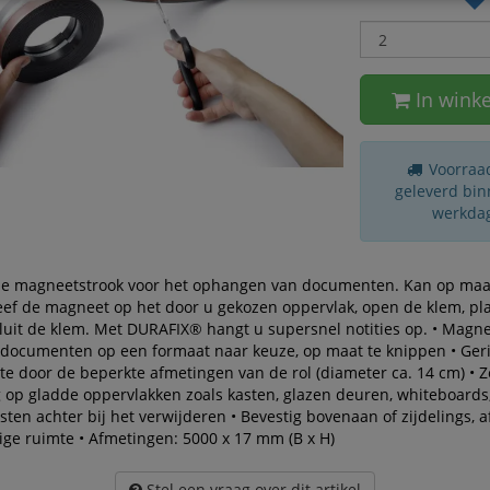
In wink
Voorraad
geleverd bin
werkda
de magneetstrook voor het ophangen van documenten. Kan op ma
eef de magneet op het door u gekozen oppervlak, open de klem, pl
sluit de klem. Met DURAFIX® hangt u supersnel notities op. • Magn
r documenten op een formaat naar keuze, op maat te knippen • Ger
e door de beperkte afmetingen van de rol (diameter ca. 14 cm) • Z
 op gladde oppervlakken zoals kasten, glazen deuren, whiteboards,
sten achter bij het verwijderen • Bevestig bovenaan of zijdelings, a
ige ruimte • Afmetingen: 5000 x 17 mm (B x H)
Stel een vraag over dit artikel