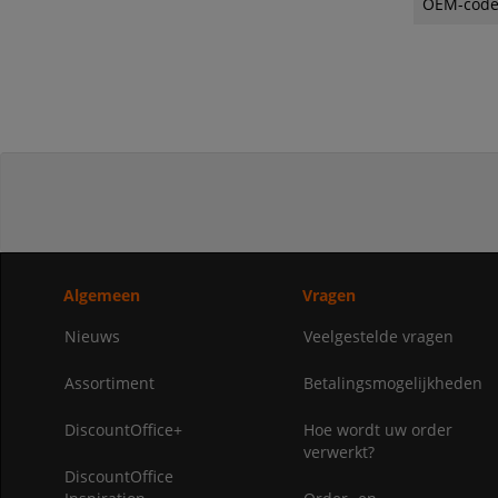
OEM-cod
Algemeen
Vragen
Nieuws
Veelgestelde vragen
Assortiment
Betalingsmogelijkheden
DiscountOffice+
Hoe wordt uw order
verwerkt?
DiscountOffice