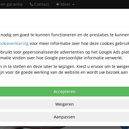
 en garantie
Contact
Meer
s nodig om goed te kunnen functioneren en de prestaties te kunne
ookieverklaring
voor meer informatie over hoe deze cookies gebrui
ntatiemiddelen
Bord-accessoires
Overige bord-accessoires
07
bruikt voor gepersonaliseerde advertenties op het Google Ads pla
matie vinden over hoe Google persoonlijke informatie verwerkt.
 Durafix Magneetstrook Rol 17mmx5m 
 in te stellen en deze later te wijzigen. Kiest u ervoor om te weig
 zijn voor de goede werking van de website en wordt uw bezoek aa
anaf aankoop 4 eenheden, zie
prijsoverzicht
,93 excl. BTW bij aankoop van minimaal 4
Accepteren
€ 36
Weigeren
per rol ex
€ 88,43
per 2 r
Aanpassen
BT