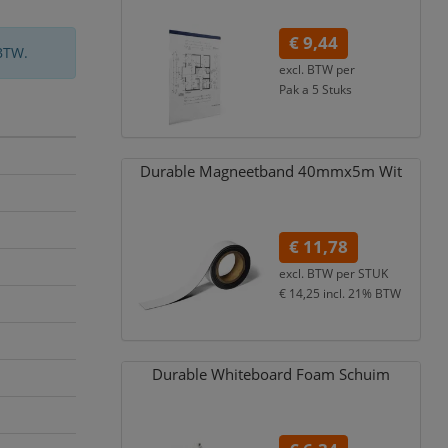
€ 9,44
BTW.
excl. BTW per
Pak a 5 Stuks
€ 11,42
incl. 21% BTW
Durable Magneetband 40mmx5m Wit
€ 11,78
excl. BTW per
STUK
€ 14,25
incl. 21% BTW
Durable Whiteboard Foam Schuim