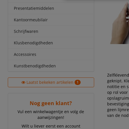
Presentatiemiddelen
Kantoormeubilair
Schrijfwaren
Klusbenodigdheden
Accessoires
Kunstbenodigdheden
Zelfkleven
geknipt. Kl
Laatst bekeken artikelen
1
notitie en 
op rol voo
opslagruimt
Nog geen klant?
bevestiging
geen lijmre
Vul een winkelwagentje en volg de
van de nod
aanwijzingen!
Wilt u liever eerst een account