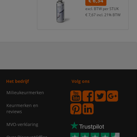
€ 6,34
excl. BTW per
STUK
€ 7,67
incl. 21% BTW
Het bedrijf
Volg ons
Milieukeurmerken
Keurmerken en
reviews
MVO-verklaring