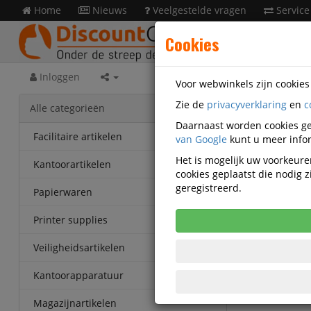
Home
Nieuws
Veelgestelde vragen
Service
Cookies
Inloggen
Voor webwinkels zijn cookie
Zie de
privacyverklaring
en
c
Prese
Alle categorieën
BD4708
Daarnaast worden cookies ge
Facilitaire artikelen
van Google
kunt u meer infor
Durable
Het is mogelijk uw voorkeuren
Kantoorartikelen
cookies geplaatst die nodig
Korting v
geregistreerd.
Vanaf € 35
Papierwaren
eenheden
Printer supplies
Veiligheidsartikelen
Kantoorapparatuur
Magazijnartikelen