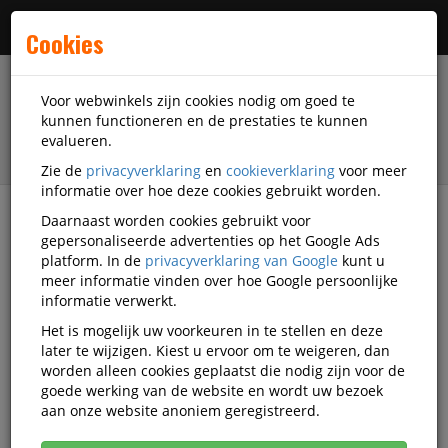
Menu
Cookies
Voor webwinkels zijn cookies nodig om goed te
kunnen functioneren en de prestaties te kunnen
evalueren.
Zie de
privacyverklaring
en
cookieverklaring
voor meer
informatie over hoe deze cookies gebruikt worden.
Daarnaast worden cookies gebruikt voor
Alle categorieën
gepersonaliseerde advertenties op het Google Ads
platform. In de
privacyverklaring van Google
kunt u
Magazijnartikelen
Verpakken en verzenden
meer informatie vinden over hoe Google persoonlijke
Wikkelfolie
informatie verwerkt.
Het is mogelijk uw voorkeuren in te stellen en deze
Wikkelfolie (Voordeelbundel)
later te wijzigen. Kiest u ervoor om te weigeren, dan
worden alleen cookies geplaatst die nodig zijn voor de
goede werking van de website en wordt uw bezoek
Populariteit
aan onze website anoniem geregistreerd.