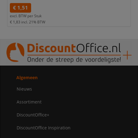
€ 1,51
excl. BTW per
Stuk
€ 1,83
incl. 21% BTW
Algemeen
Nieuws
Assortiment
DiscountOffice+
DiscountOffice Inspiration