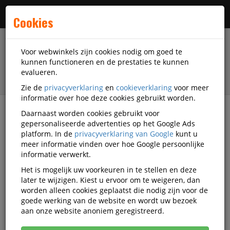
Menu
Cookies
Voor webwinkels zijn cookies nodig om goed te
kunnen functioneren en de prestaties te kunnen
evalueren.
Zie de
privacyverklaring
en
cookieverklaring
voor meer
informatie over hoe deze cookies gebruikt worden.
Daarnaast worden cookies gebruikt voor
filter
gepersonaliseerde advertenties op het Google Ads
platform. In de
privacyverklaring van Google
kunt u
Kantoorartikelen
Kantoor-gebruiksartikelen
meer informatie vinden over hoe Google persoonlijke
Snijmessen
Toolland
PRL-MES09A
informatie verwerkt.
Het is mogelijk uw voorkeuren in te stellen en deze
Toolland Afbreekmes hobbymes
later te wijzigen. Kiest u ervoor om te weigeren, dan
kunststof Geel 18 mm
worden alleen cookies geplaatst die nodig zijn voor de
goede werking van de website en wordt uw bezoek
Korting vanaf aankoop 40 eenheden, zie
aan onze website anoniem geregistreerd.
prijsoverzicht