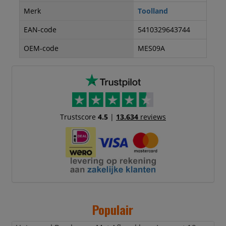
Merk
Toolland
EAN-code
5410329643744
OEM-code
MES09A
Trustscore
4.5
|
13.634
reviews
Populair