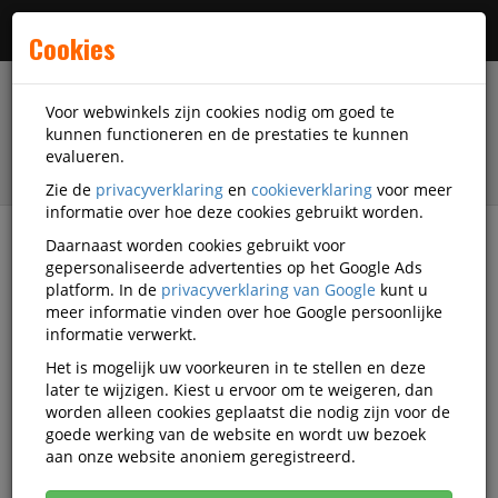
Menu
Cookies
Voor webwinkels zijn cookies nodig om goed te
kunnen functioneren en de prestaties te kunnen
evalueren.
Zie de
privacyverklaring
en
cookieverklaring
voor meer
informatie over hoe deze cookies gebruikt worden.
Daarnaast worden cookies gebruikt voor
filter
gepersonaliseerde advertenties op het Google Ads
platform. In de
privacyverklaring van Google
kunt u
Kantoorapparatuur
Papiervernietigers
meer informatie vinden over hoe Google persoonlijke
Papiervernietiger Klein Kantoor
Dahle
informatie verwerkt.
BDE-41506
Het is mogelijk uw voorkeuren in te stellen en deze
later te wijzigen. Kiest u ervoor om te weigeren, dan
Papiervernietiger Dahle 114air
worden alleen cookies geplaatst die nodig zijn voor de
41506 Cleantec Stroken P-2
goede werking van de website en wordt uw bezoek
aan onze website anoniem geregistreerd.