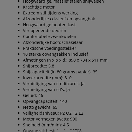
Hoogwaardige, massief stalen snijwalsen
Krachtige motor
Extreem stil tijdens werking
Afzonderlijke cd-sleuf en opvangbak
Hoogwaardige houten kast
Ver openende deuren
Comfortabele zwenkwielen
Afzonderlijke hoofdschakelaar
Praktische voedingsstekker
10 sterke opvangzakken inclusief
Afmetingen (h x b x d): 890 x 734 x 511 mm
Snijbreedte: 5.8
Snijcapaciteit (in 80 grams papier): 35
Invoerbreedte (mm): 310
Vernietiging van creditcards: Ja
Vernietiging van cd's: Ja
Geluid: 46
Opvangcapaciteit: 140
Netto gewicht: 65
Veiligheidsniveau: P2 O2 T2 E2
Motor vermogen (watt): 900
Snelheid (mm/min): 4.5
Opvangzak bestelcode: 20708