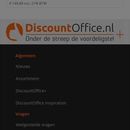
€ 149,88
incl. 21% BTW
Algemeen
Nieuws
Assortiment
DiscountOffice+
DiscountOffice Inspiration
Vragen
Veelgestelde vragen