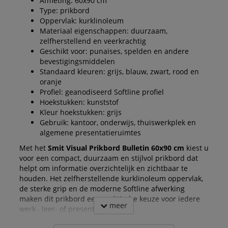
Afmeting: 60x90 cm
Type: prikbord
Oppervlak: kurklinoleum
Materiaal eigenschappen: duurzaam,
zelfherstellend en veerkrachtig
Geschikt voor: punaises, spelden en andere
bevestigingsmiddelen
Standaard kleuren: grijs, blauw, zwart, rood en
oranje
Profiel: geanodiseerd Softline profiel
Hoekstukken: kunststof
Kleur hoekstukken: grijs
Gebruik: kantoor, onderwijs, thuiswerkplek en
algemene presentatieruimtes
Met het
Smit Visual Prikbord Bulletin 60x90 cm
kiest u
voor een compact, duurzaam en stijlvol prikbord dat
helpt om informatie overzichtelijk en zichtbaar te
houden. Het zelfherstellende kurklinoleum oppervlak,
de sterke grip en de moderne Softline afwerking
maken dit prikbord een praktische keuze voor iedere
meer
werk-, leer- of presentatieruimte.