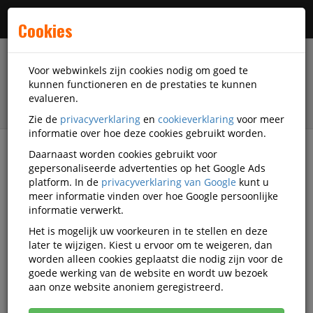
Menu
Cookies
Voor webwinkels zijn cookies nodig om goed te
kunnen functioneren en de prestaties te kunnen
evalueren.
Zie de
privacyverklaring
en
cookieverklaring
voor meer
informatie over hoe deze cookies gebruikt worden.
Daarnaast worden cookies gebruikt voor
filter
gepersonaliseerde advertenties op het Google Ads
platform. In de
privacyverklaring van Google
kunt u
Presentatiemiddelen
meer informatie vinden over hoe Google persoonlijke
Prikborden en accessoires
Prikborden
informatie verwerkt.
Smit Visual
BSMI11204.124
Het is mogelijk uw voorkeuren in te stellen en deze
later te wijzigen. Kiest u ervoor om te weigeren, dan
Smit Visual Prikbord Bulletin
worden alleen cookies geplaatst die nodig zijn voor de
60x90cm grijs Softline Profiel
goede werking van de website en wordt uw bezoek
aan onze website anoniem geregistreerd.
16mm