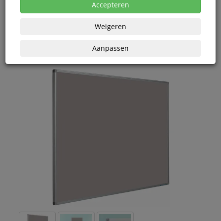
Accepteren
Korting vanaf aankoop 2 eenheden, zie
prijsoverzicht
Vanaf € 71,17 excl. BTW bij aankoop van minimaal 2
eenheden
Weigeren
Aanpassen