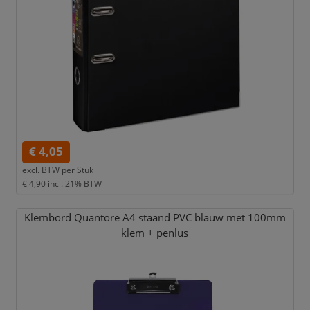
€ 4,05
excl. BTW per
Stuk
€ 4,90
incl. 21% BTW
Klembord Quantore A4 staand PVC blauw met 100mm
klem + penlus