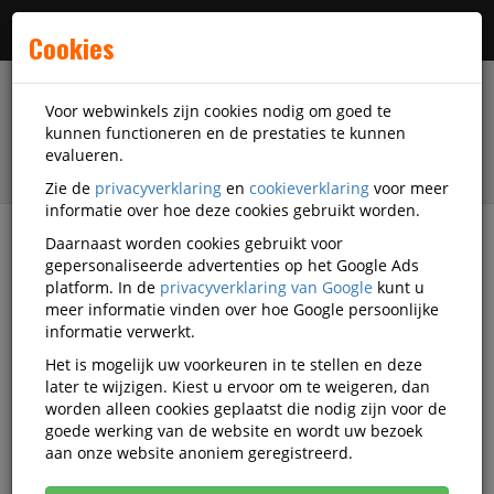
Menu
Cookies
Voor webwinkels zijn cookies nodig om goed te
kunnen functioneren en de prestaties te kunnen
evalueren.
Zie de
privacyverklaring
en
cookieverklaring
voor meer
informatie over hoe deze cookies gebruikt worden.
Daarnaast worden cookies gebruikt voor
filter
gepersonaliseerde advertenties op het Google Ads
platform. In de
privacyverklaring van Google
kunt u
Kantoorartikelen
Alassio By Jüscha
meer informatie vinden over hoe Google persoonlijke
informatie verwerkt.
Alassio By Jüscha
Het is mogelijk uw voorkeuren in te stellen en deze
later te wijzigen. Kiest u ervoor om te weigeren, dan
kantoorartikelen
worden alleen cookies geplaatst die nodig zijn voor de
goede werking van de website en wordt uw bezoek
aan onze website anoniem geregistreerd.
Alassio By Jüscha Bureau-