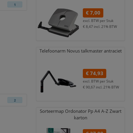
1
€ 7,00
excl. BTW per
Stuk
€ 8,47
incl. 21% BTW
Telefoonarm Novus talkmaster antraciet
€ 74,93
excl. BTW per
Stuk
€ 90,67
incl. 21% BTW
2
Sorteermap Ordonator Pp A4 A-Z Zwart
karton