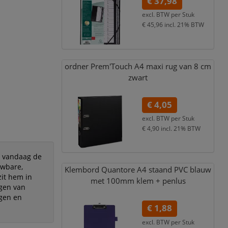
€ 37,98
excl. BTW per
Stuk
€ 45,96
incl. 21% BTW
ordner Prem'Touch A4 maxi rug van 8 cm
zwart
€ 4,05
excl. BTW per
Stuk
€ 4,90
incl. 21% BTW
s vandaag de
uwbare,
Klembord Quantore A4 staand PVC blauw
it hem in
met 100mm klem + penlus
ngen van
ngen en
€ 1,88
excl. BTW per
Stuk