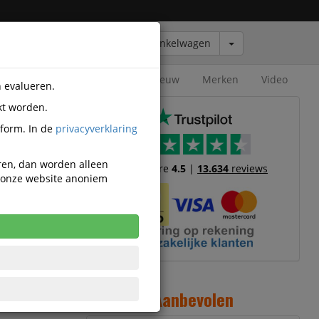
Winkelwagen
Outlet
Nieuw
Merken
Video
n evalueren.
kt worden.
tform. In de
privacyverklaring
eren, dan worden alleen
Trustscore
4.5
|
13.634
reviews
n onze website anoniem
9
Aanbevolen