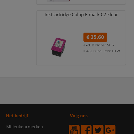
Inktcartridge Colop E-mark C2 kleur
€ 35,60
excl. BTW per
Stuk
€ 43,08
incl. 21% BTW
Het bedrijf
Volg ons
Milieukeurmerken