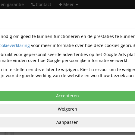
 en garantie
Contact
Meer
s nodig om goed te kunnen functioneren en de prestaties te kunne
ookieverklaring
voor meer informatie over hoe deze cookies gebrui
orartikelen
Novus
bruikt voor gepersonaliseerde advertenties op het Google Ads pla
Novus kantoorartikelen
matie vinden over hoe Google persoonlijke informatie verwerkt.
 in te stellen en deze later te wijzigen. Kiest u ervoor om te weig
 zijn voor de goede werking van de website en wordt uw bezoek aa
Novus Monitorarmen
rgonomische producten
Accepteren
Weigeren
Aanpassen