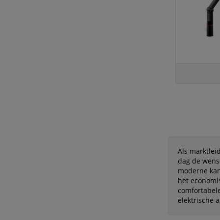
Als marktlei
dag de wense
moderne kan
het economis
comfortabele
elektrische 