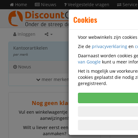
Home
Nieuws
Veelgestelde vragen
Service
Cookies
Inloggen
Voor webwinkels zijn cookie
Zie de
privacyverklaring
en
c
Kanto
Kantoorartikelen
per merk
Daarnaast worden cookies ge
van Google
kunt u meer infor
Novus
16
Het is mogelijk uw voorkeuren
cookies geplaatst die nodig
meer merken...
Novus E
geregistreerd.
Nog geen klant?
Vul een winkelwagentje en volg de
aanwijzingen!
Wilt u liever eerst een account
aanmaken?