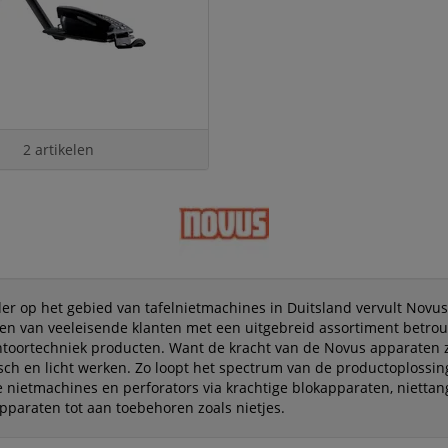
2 artikelen
der op het gebied van tafelnietmachines in Duitsland vervult Novu
n van veeleisende klanten met een uitgebreid assortiment betro
toortechniek producten. Want de kracht van de Novus apparaten z
ch en licht werken. Zo loopt het spectrum van de productoplossi
 nietmachines en perforators via krachtige blokapparaten, nietta
apparaten tot aan toebehoren zoals nietjes.