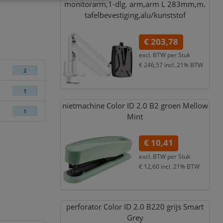
monitorarm,
1-dlg. arm,
arm L 283mm,
m.
tafelbevestiging,
alu/
kunststof
€ 203,78
excl. BTW per
Stuk
€ 246,57
incl. 21% BTW
2
1
nietmachine Color ID 2.0 B2 groen Mellow
1
Mint
€ 10,41
excl. BTW per
Stuk
€ 12,60
incl. 21% BTW
perforator Color ID 2.0 B220 grijs Smart
Grey