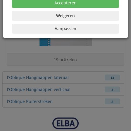
Accepteren
Weigeren
Aanpassen
19 artikelen
l'Oblique Hangmappen lateraal
13
l'Oblique Hangmappen verticaal
4
l'Oblique Ruiterstroken
2