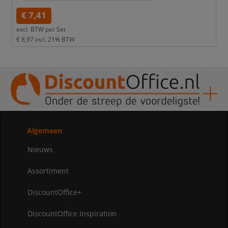
€ 7,41
excl. BTW per
Set
€ 8,97
incl. 21% BTW
Algemeen
Nieuws
Assortiment
DiscountOffice+
DiscountOffice Inspiration