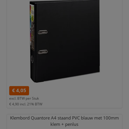
€ 4,05
excl. BTW per
Stuk
€ 4,90
incl. 21% BTW
Klembord Quantore A4 staand PVC blauw met 100mm
klem + penlus