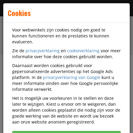
Menu
Cookies
Voor webwinkels zijn cookies nodig om goed te
kunnen functioneren en de prestaties te kunnen
evalueren.
Zie de
privacyverklaring
en
cookieverklaring
voor meer
informatie over hoe deze cookies gebruikt worden.
Daarnaast worden cookies gebruikt voor
filter
gepersonaliseerde advertenties op het Google Ads
platform. In de
privacyverklaring van Google
kunt u
Kantoorartikelen
l'Oblique
meer informatie vinden over hoe Google persoonlijke
informatie verwerkt.
l'Oblique kantoorartikelen
Het is mogelijk uw voorkeuren in te stellen en deze
later te wijzigen. Kiest u ervoor om te weigeren, dan
worden alleen cookies geplaatst die nodig zijn voor de
goede werking van de website en wordt uw bezoek
l'Oblique Hangmappen
aan onze website anoniem geregistreerd.