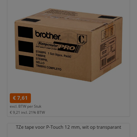
€ 7,61
excl. BTW per
Stuk
€ 9,21
incl. 21% BTW
TZe tape voor P-Touch 12 mm,
wit op transparant