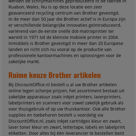
werden de schrijfmachines geproduceerd in de fabriek in
Ruabon, Wales. Nu is op deze locatie een zeer
geavanceerd recycling centrum van Brother gevestigd.
In de meer dan 50 jaar die Brother actief is in Europa zijn
er verschillende belangrijke innovaties geïntroduceerd,
variërend van de eerste snelle dot-matrixprinter ter
wereld in 1971 tot de kleinste mobiele printer in 2004.
Inmiddels is Brother gevestigd in meer dan 20 Europese
landen en richt zich nu vooral op de productie van
professionele kantoormachines en oplossingen voor de
zakelijke markt.
Ruime keuze Brother artikelen
Bij DiscountOffice.nl bestelt u al uw Brother artikelen
online tegen scherpe prijzen, het assortiment bestaat uit
zakelijke apparatuur zoals inkjet printers, laserprinters,
labelprinters en scanners voor zowel zakelijk gebruik als
voor thuisgebruik of op uw thuiskantoor. Ook alle Brother
supplies en toebehoren bestelt u voordelig via
DiscountOffice.nl, zoals inkjet cartridges kleur en zwart,
laser toner kleur en zwart, lettertape, labels en labelprint
etiketten. Door alles bij één leverancier te bestellen bent