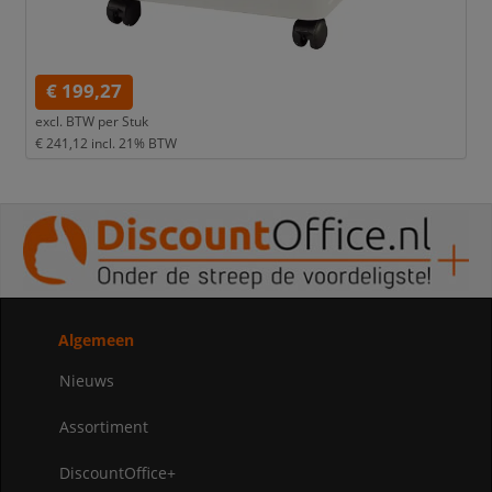
€ 199,27
excl. BTW per
Stuk
€ 241,12
incl. 21% BTW
Algemeen
Nieuws
Assortiment
DiscountOffice+