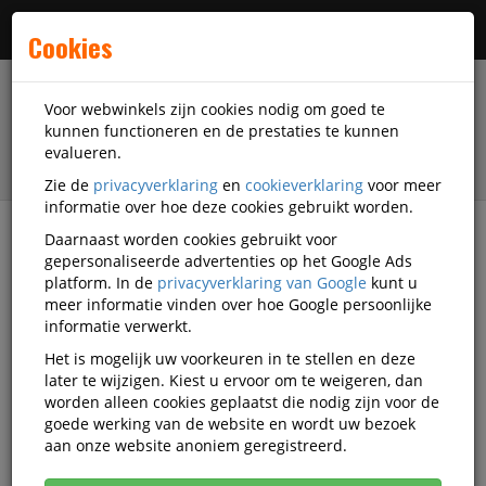
Menu
Cookies
Voor webwinkels zijn cookies nodig om goed te
kunnen functioneren en de prestaties te kunnen
evalueren.
Zie de
privacyverklaring
en
cookieverklaring
voor meer
informatie over hoe deze cookies gebruikt worden.
Daarnaast worden cookies gebruikt voor
filter
gepersonaliseerde advertenties op het Google Ads
platform. In de
privacyverklaring van Google
kunt u
Kantoorartikelen
Brother
meer informatie vinden over hoe Google persoonlijke
informatie verwerkt.
Brother kantoorartikelen
Het is mogelijk uw voorkeuren in te stellen en deze
later te wijzigen. Kiest u ervoor om te weigeren, dan
worden alleen cookies geplaatst die nodig zijn voor de
goede werking van de website en wordt uw bezoek
Brother Stempels en toebehoren
aan onze website anoniem geregistreerd.