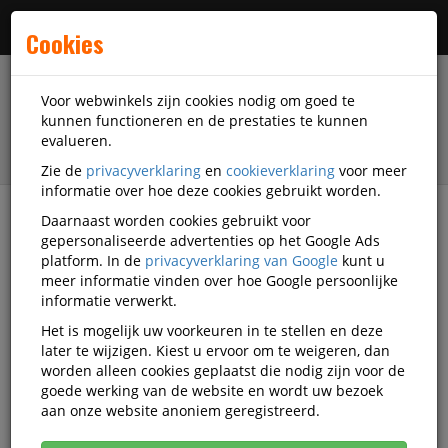
Menu
Cookies
Voor webwinkels zijn cookies nodig om goed te
kunnen functioneren en de prestaties te kunnen
evalueren.
Zie de
privacyverklaring
en
cookieverklaring
voor meer
informatie over hoe deze cookies gebruikt worden.
Daarnaast worden cookies gebruikt voor
filter
gepersonaliseerde advertenties op het Google Ads
platform. In de
privacyverklaring van Google
kunt u
Kantoorartikelen
Epix
meer informatie vinden over hoe Google persoonlijke
informatie verwerkt.
Epix kantoorartikelen
Het is mogelijk uw voorkeuren in te stellen en deze
later te wijzigen. Kiest u ervoor om te weigeren, dan
worden alleen cookies geplaatst die nodig zijn voor de
goede werking van de website en wordt uw bezoek
Epix Kantoor-gebruiksartikelen
aan onze website anoniem geregistreerd.