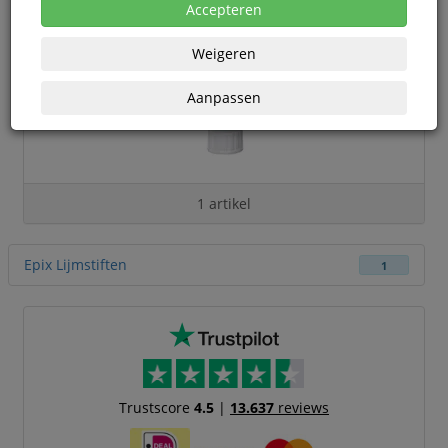
Accepteren
Weigeren
Aanpassen
1 artikel
Epix Lijmstiften
1
Trustscore
4.5
|
13.637
reviews