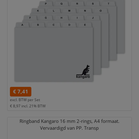
€ 7,41
excl. BTW per
Set
€ 8,97
incl. 21% BTW
Ringband Kangaro 16 mm 2-rings,
A4 formaat.
Vervaardigd van PP. Transp