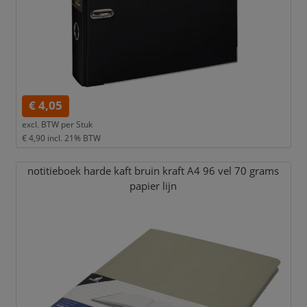
€ 4,05
excl. BTW per
Stuk
€ 4,90
incl. 21% BTW
notitieboek harde kaft bruin kraft A4 96 vel 70 grams
papier lijn