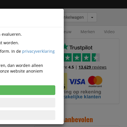
Winkelwagen
Outlet
Nieuw
Merken
Video
n evalueren.
kt worden.
tform. In de
privacyverklaring
eren, dan worden alleen
Trustscore
4.5
|
13.629
reviews
n onze website anoniem
2
Aanbevolen