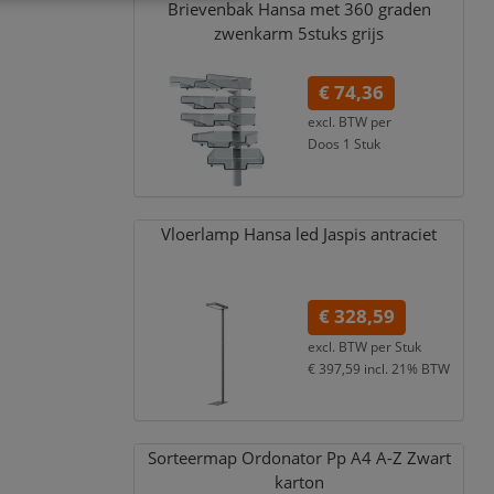
Brievenbak Hansa met 360 graden
zwenkarm 5stuks grijs
€ 74,36
excl. BTW per
Doos 1 Stuk
€ 89,98
incl. 21% BTW
Vloerlamp Hansa led Jaspis antraciet
€ 328,59
excl. BTW per
Stuk
€ 397,59
incl. 21% BTW
Sorteermap Ordonator Pp A4 A-Z Zwart
karton