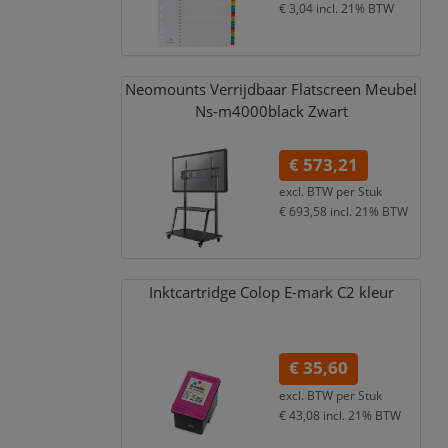
€ 3,04
incl. 21% BTW
Neomounts Verrijdbaar Flatscreen Meubel
Ns-m4000black Zwart
€ 573,21
excl. BTW per
Stuk
€ 693,58
incl. 21% BTW
Inktcartridge Colop E-mark C2 kleur
€ 35,60
excl. BTW per
Stuk
€ 43,08
incl. 21% BTW