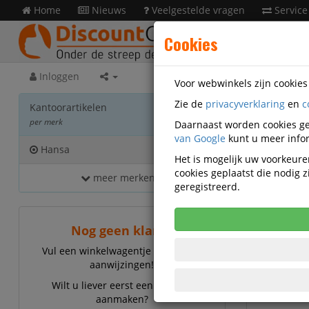
Home
Nieuws
Veelgestelde vragen
Service
Cookies
Inloggen
Voor webwinkels zijn cookie
Zie de
privacyverklaring
en
c
Kanto
Kantoorartikelen
per merk
Daarnaast worden cookies ge
van Google
kunt u meer infor
Hansa
2
Het is mogelijk uw voorkeuren
cookies geplaatst die nodig
meer merken...
Hansa
geregistreerd.
Nog geen klant?
Vul een winkelwagentje en volg de
aanwijzingen!
Wilt u liever eerst een account
aanmaken?