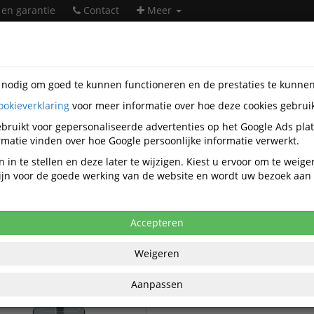
 en garantie
Contact
Meer
s nodig om goed te kunnen functioneren en de prestaties te kunne
ookieverklaring
voor meer informatie over hoe deze cookies gebrui
orartikelen
Hansa
bruikt voor gepersonaliseerde advertenties op het Google Ads pla
Hansa kantoorartikelen
matie vinden over hoe Google persoonlijke informatie verwerkt.
 in te stellen en deze later te wijzigen. Kiest u ervoor om te weig
 zijn voor de goede werking van de website en wordt uw bezoek aa
Hansa Brievenbakjes
 Bureau-toebehoren
Accepteren
Weigeren
Aanpassen