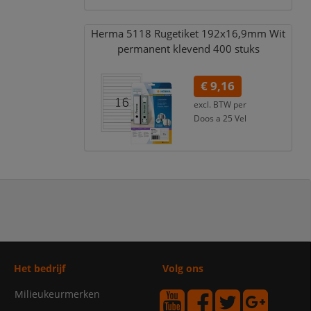
Herma 5118 Rugetiket 192x16,
9mm Wit
permanent klevend 400 stuks
€ 9,16
excl. BTW per
Doos a 25 Vel
€ 11,08
incl. 21% BTW
Het bedrijf
Volg ons
Milieukeurmerken