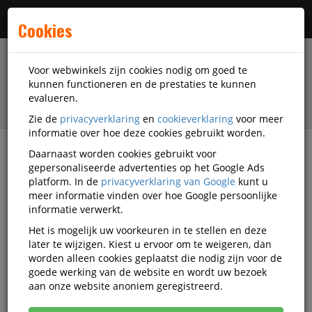
Menu
Cookies
Voor webwinkels zijn cookies nodig om goed te
kunnen functioneren en de prestaties te kunnen
evalueren.
Zie de
privacyverklaring
en
cookieverklaring
voor meer
informatie over hoe deze cookies gebruikt worden.
Daarnaast worden cookies gebruikt voor
filter
gepersonaliseerde advertenties op het Google Ads
platform. In de
privacyverklaring van Google
kunt u
Kantoorartikelen
Tarifold
meer informatie vinden over hoe Google persoonlijke
informatie verwerkt.
Tarifold kantoorartikelen
Het is mogelijk uw voorkeuren in te stellen en deze
later te wijzigen. Kiest u ervoor om te weigeren, dan
worden alleen cookies geplaatst die nodig zijn voor de
goede werking van de website en wordt uw bezoek
Tarifold Archiveringsmiddelen
aan onze website anoniem geregistreerd.