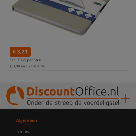
€ 3,21
excl. BTW per
Stuk
€ 3,88
incl. 21% BTW
Algemeen
Nieuws