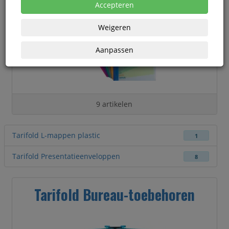
Accepteren
Weigeren
Aanpassen
9 artikelen
Tarifold L-mappen plastic
1
Tarifold Presentatieenveloppen
8
Tarifold Bureau-toebehoren