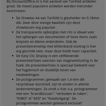
Bij DiscountOffice.nl is het aanbod van Tarifold artikelen
groot. De meest populaire artikelen worden hieronder
beschreven:
De Showtas A4 van Tarifold is glashelder en 0.18mm
dik. Door deze stevige kwaliteit zijn deze
showtassen erg populair.
De transparante opbergtas met rits is ideaal voor
het opbergen van documenten of losse items zoals
knipsels en kleine onderdelen. Ook de
presenteerenvelop met klittenband-sluiting is hier
erg geschikt voor, maar deze biedt meer capaciteit.
De Easy Clic Display is een zelfklevende
presenteerhoes voorzien van magneetsluiting in de
hoek. De presenteerhoes is speciaal bedoeld voor
het hygiënisch en duidelijk tonen van
mededelingen.
De pictogrammen, gemaakt van 1,4 mm dik
recyclebaar kunststof, zijn te vinden in allerlei
ondernemingen. Zo vindt u hier o.a. pictogrammen
met een “brandblusser”, “verboden te roken”,
“EHBO” of “AED” en “Nooduitgang”. De
pictogrammen worden geleverd exclusief