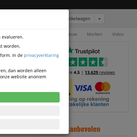
Winkelwagen
Outlet
Nieuw
Merken
Video
n evalueren.
kt worden.
tform. In de
privacyverklaring
eren, dan worden alleen
Trustscore
4.5
|
13.629
reviews
n onze website anoniem
2
Aanbevolen