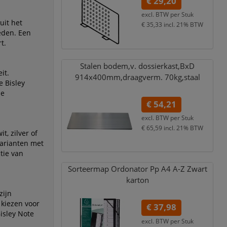
€ 29,20
excl. BTW per
Stuk
uit het
€ 35,33
incl. 21% BTW
eden. Een
t.
Stalen bodem,
v. dossierkast,
BxD
it.
914x400mm,
draagverm. 70kg,
staal
e Bisley
de
€ 54,21
excl. BTW per
Stuk
€ 65,59
incl. 21% BTW
t, zilver of
 varianten met
tie van
Sorteermap Ordonator Pp A4 A-Z Zwart
karton
zijn
 kiezen voor
€ 37,98
isley Note
excl. BTW per
Stuk