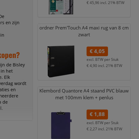
€ 45,96
incl. 21% BTW
De
rs en zijn
ordner Prem'Touch A4 maxi rug van 8 cm
zwart
in
€ 4,05
 kopen?
excl. BTW per
Stuk
jn de Bisley
€ 4,90
incl. 21% BTW
in het
. Elk
everdag wordt
aties en
Klembord Quantore A4 staand PVC blauw
 meerdere
met 100mm klem + penlus
p de
l.
€ 1,88
excl. BTW per
Stuk
€ 2,27
incl. 21% BTW