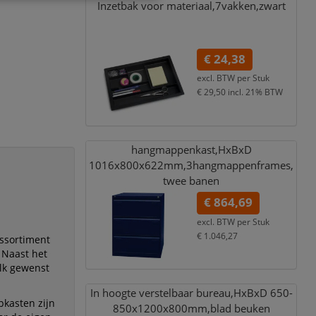
Inzetbak voor materiaal,
7vakken,
zwart
€ 24,38
excl. BTW per
Stuk
€ 29,50
incl. 21% BTW
hangmappenkast,
HxBxD
1016x800x622mm,
3hangmappenframes,
twee banen
€ 864,69
excl. BTW per
Stuk
€ 1.046,27
assortiment
incl. 21% BTW
 Naast het
elk gewenst
In hoogte verstelbaar bureau,
HxBxD 650-
pkasten zijn
850x1200x800mm,
blad beuken