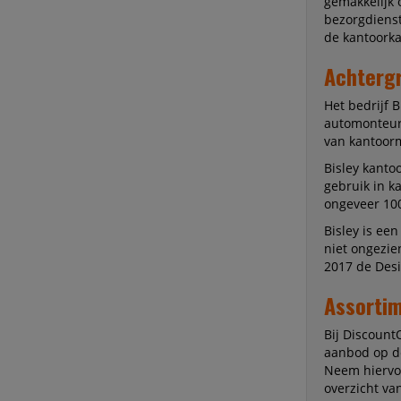
gemakkelijk 
bezorgdienst
de kantoorkas
Achtergr
Het bedrijf 
automonteur 
van kantoorm
Bisley kanto
gebruik in k
ongeveer 100
Bisley is ee
niet ongezie
2017 de Des
Assortim
Bij DiscountO
aanbod op de
Neem hiervoo
overzicht va