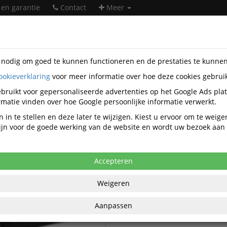
 en garantie
Contact
Meer
s nodig om goed te kunnen functioneren en de prestaties te kunne
ookieverklaring
voor meer informatie over hoe deze cookies gebrui
orartikelen
Bisley
bruikt voor gepersonaliseerde advertenties op het Google Ads pla
Bisley kantoorartikelen
matie vinden over hoe Google persoonlijke informatie verwerkt.
 in te stellen en deze later te wijzigen. Kiest u ervoor om te weig
 zijn voor de goede werking van de website en wordt uw bezoek aa
Bisley Bureausets
y Bureau-toebehoren
Accepteren
Weigeren
Aanpassen