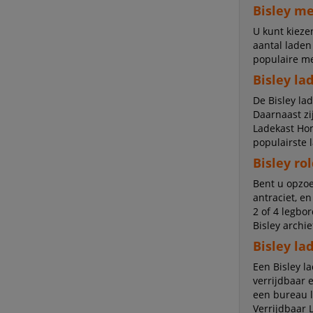
Bisley m
U kunt kiezen
aantal laden
populaire me
Bisley la
De Bisley la
Daarnaast zi
Ladekast Hom
populairste 
Bisley ro
Bent u opzoek
antraciet, en
2 of 4 legbo
Bisley archie
Bisley la
Een Bisley l
verrijdbaar e
een bureau l
Verrijdbaar 