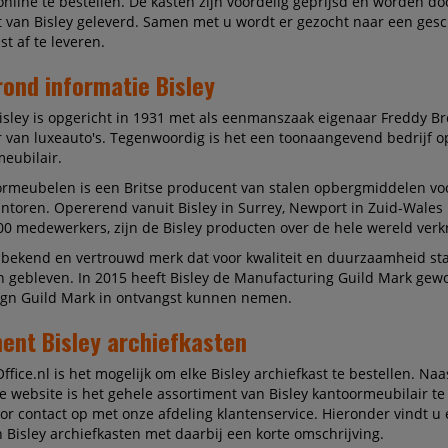
online te bestellen. De kasten zijn voordelig geprijsd en worden do
 van Bisley geleverd. Samen met u wordt er gezocht naar een ges
t af te leveren.
ond informatie Bisley
Bisley is opgericht in 1931 met als eenmanszaak eigenaar Freddy B
van luxeauto's. Tegenwoordig is het een toonaangevend bedrijf o
eubilair.
ormeubelen is een Britse producent van stalen opbergmiddelen vo
antoren. Opererend vanuit Bisley in Surrey, Newport in Zuid-Wales
0 medewerkers, zijn de Bisley producten over de hele wereld verkr
n bekend en vertrouwd merk dat voor kwaliteit en duurzaamheid staa
n gebleven. In 2015 heeft Bisley de Manufacturing Guild Mark gew
ign Guild Mark in ontvangst kunnen nemen.
ent Bisley archiefkasten
ffice.nl is het mogelijk om elke Bisley archiefkast te bestellen. Naa
 website is het gehele assortiment van Bisley kantoormeubilair te 
r contact op met onze afdeling klantenservice. Hieronder vindt u
n Bisley archiefkasten met daarbij een korte omschrijving.