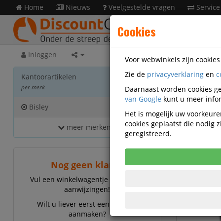
Home
Nieuws
Veelgestelde vragen
Service
Cookies
Inloggen
Voor webwinkels zijn cookie
Zie de
privacyverklaring
en
c
Kanto
Kantoorartikelen
per merk
Daarnaast worden cookies ge
van Google
kunt u meer infor
Bisley
2
Het is mogelijk uw voorkeuren
cookies geplaatst die nodig
meer merken...
Bisle
geregistreerd.
Nog geen klant?
Vul een winkelwagentje en volg de
aanwijzingen!
Wilt u liever eerst een account
aanmaken?