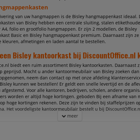
angmappenkasten
hivering van uw hangmappen is de Bisley hangmappenkast ideaal. 
sten van Bisley hebben een centrale sluiting, stalen etikethoude
r A4, folio en grootfolio hangmappen. Er zijn 2 modellen, de Bisley
ast Basic en Bisley hangmappenkast premium. Daarnaast zijn ze 
e kleuren, afmetingen en laden aantal te bestellen.
en Bisley kantoorkast bij DiscountOffice.nl
ce.nl biedt een ruim assortiment Bisley kantoorkasten. Daarnaast zi
p geprijsd. Mocht u ander kantoormeubilair van Bisley zoeken dan 
opgenomen, neem dan contact op met onze afdeling klantenservice
Bisley kunnen we bestellen! Er geldt een snelle levertijd en de afl
afgestemd. Voor alle kantoren, bedrijven, scholen, andere organis
ers worden er altijd hoge kortingen. geboden Bij een afname van
 op hoge kortingen rekenen. Deze zijn te vinden bij staffelprijzen o
a. Het voordeligste kantoormeubilair bestelt u bij DiscountOffice.n
meer