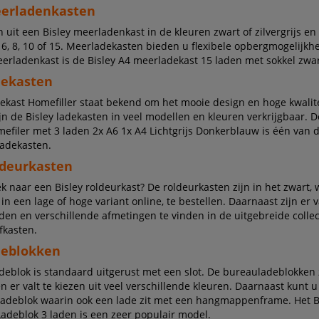
eerladenkasten
 uit een Bisley meerladenkast in de kleuren zwart of zilvergrijs en 
 6, 8, 10 of 15. Meerladekasten bieden u flexibele opbergmogelijkh
erladenkast is de Bisley A4 meerladekast 15 laden met sokkel zwar
dekasten
dekast Homefiller staat bekend om het mooie design en hoge kwalite
jn de Bisley ladekasten in veel modellen en kleuren verkrijgbaar. D
efiler met 3 laden 2x A6 1x A4 Lichtgrijs Donkerblauw is één van 
ladekasten.
ldeurkasten
 naar een Bisley roldeurkast? De roldeurkasten zijn in het zwart, wi
 in een lage of hoge variant online, te bestellen. Daarnaast zijn er
rden en verschillende afmetingen te vinden in de uitgebreide collec
fkasten.
deblokken
adeblok is standaard uitgerust met een slot. De bureauladeblokken 
n er valt te kiezen uit veel verschillende kleuren. Daarnaast kunt u
adeblok waarin ook een lade zit met een hangmappenframe. Het B
Ladeblok 3 laden is een zeer populair model.