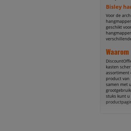
Bisley h
Voor de arc
hangmappenka
geschikt voo
hangmappenk
verschillend
Waarom e
DiscountOffi
kasten scher
assortiment 
product van 
samen met u 
grootgebruik
stuks kunt u
productpagin