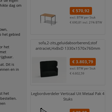
or de eigen
chikte dag om
€ 570,92
excl. BTW per
Stuk
€ 690,81
incl. 21% BTW
rown,
p het gebied
sofa,
2-zits,
geluidabsorberend,
stof
or het
antraciet,
HxBxD 1330x1570x760mm
 met
ijgbaar.
€ 3.803,79
t. Dit is
excl. BTW per
Stuk
onnen en in
€ 4.602,59
incl. 21% BTW
st het
Legbordverdeler Verticaal Uit Metaal Pak 4
bestellen.
Stuks
 een