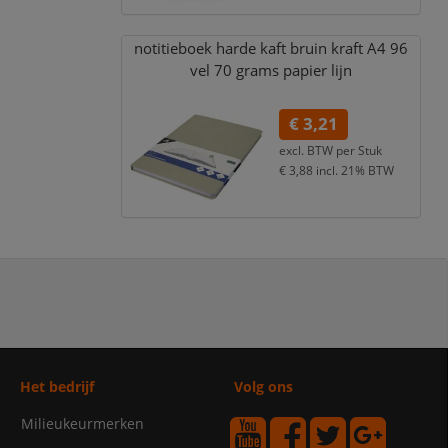
notitieboek harde kaft bruin kraft A4 96
vel 70 grams papier lijn
€ 3,21
excl. BTW per
Stuk
€ 3,88
incl. 21% BTW
Het bedrijf
Volg ons
Milieukeurmerken