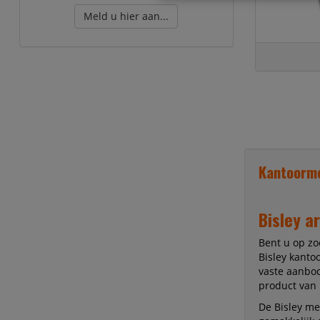
Meld u hier aan...
Kantoorme
Bisley a
Bent u op zo
Bisley kanto
vaste aanbod
product van B
De Bisley me