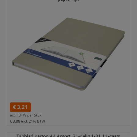
€ 3,21
excl. BTW per
Stuk
€ 3,88
incl. 21% BTW
Tabblad Karton A4 Assorti 31-delig 1-31 11-gaats