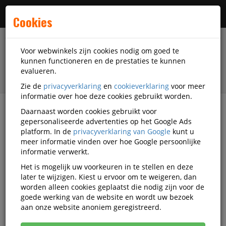
Menu
Cookies
Voor webwinkels zijn cookies nodig om goed te
kunnen functioneren en de prestaties te kunnen
evalueren.
Zie de
privacyverklaring
en
cookieverklaring
voor meer
informatie over hoe deze cookies gebruikt worden.
Daarnaast worden cookies gebruikt voor
filter
gepersonaliseerde advertenties op het Google Ads
platform. In de
privacyverklaring van Google
kunt u
Kantoorartikelen
Sunware
meer informatie vinden over hoe Google persoonlijke
informatie verwerkt.
Sunware kantoorartikelen
Het is mogelijk uw voorkeuren in te stellen en deze
later te wijzigen. Kiest u ervoor om te weigeren, dan
worden alleen cookies geplaatst die nodig zijn voor de
goede werking van de website en wordt uw bezoek
Sunware Archiveringsmiddelen
aan onze website anoniem geregistreerd.