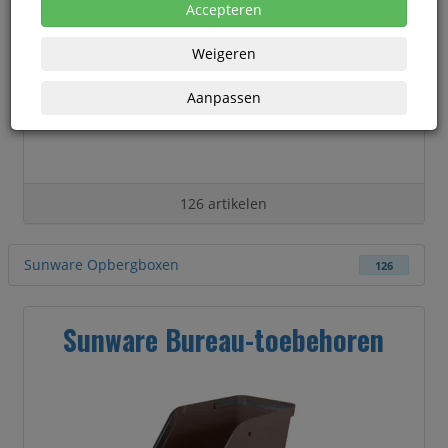
Accepteren
Weigeren
Aanpassen
126 artikelen
Sunware Opbergboxen
126
Sunware Bureau-toebehoren