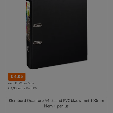
€ 4,05
excl. BTW per
Stuk
€ 4,90
incl. 21% BTW
Klembord Quantore A4 staand PVC blauw met 100mm
klem + penlus