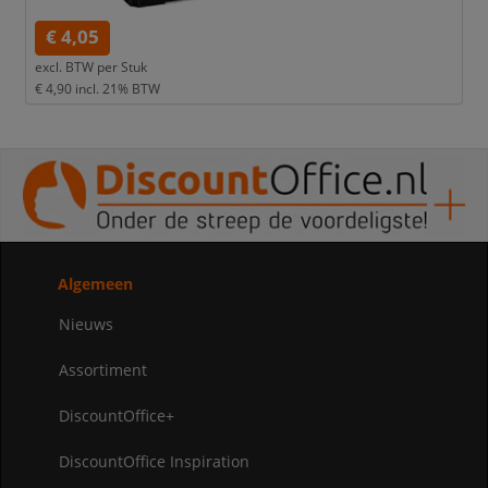
€ 4,05
excl. BTW per
Stuk
€ 4,90
incl. 21% BTW
Algemeen
Nieuws
Assortiment
DiscountOffice+
DiscountOffice Inspiration