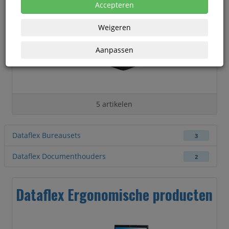
Accepteren
Weigeren
Aanpassen
5 artikelen
Dataflex Bureausets
3
Dataflex Documenthouders
2
Dataflex Ergonomische producten