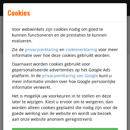
Menu
Cookies
Voor webwinkels zijn cookies nodig om goed te
kunnen functioneren en de prestaties te kunnen
evalueren.
Zie de
privacyverklaring
en
cookieverklaring
voor meer
informatie over hoe deze cookies gebruikt worden.
Daarnaast worden cookies gebruikt voor
filter
gepersonaliseerde advertenties op het Google Ads
platform. In de
privacyverklaring van Google
kunt u
Kantoorartikelen
Dataflex
meer informatie vinden over hoe Google persoonlijke
informatie verwerkt.
Dataflex kantoorartikelen
Het is mogelijk uw voorkeuren in te stellen en deze
later te wijzigen. Kiest u ervoor om te weigeren, dan
worden alleen cookies geplaatst die nodig zijn voor de
goede werking van de website en wordt uw bezoek
Dataflex Bureau-toebehoren
aan onze website anoniem geregistreerd.