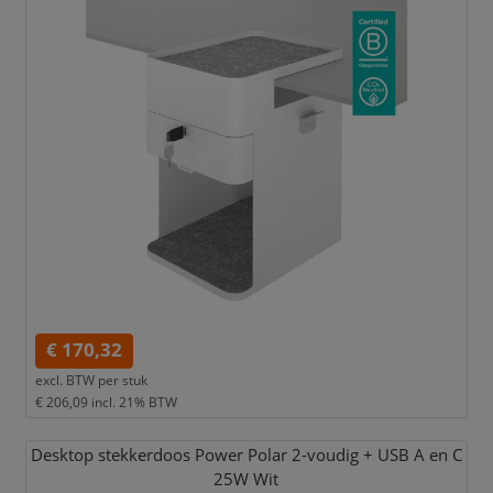
€ 170,32
excl. BTW per
stuk
€ 206,09
incl. 21% BTW
Desktop stekkerdoos Power Polar 2-voudig + USB A en C
25W Wit