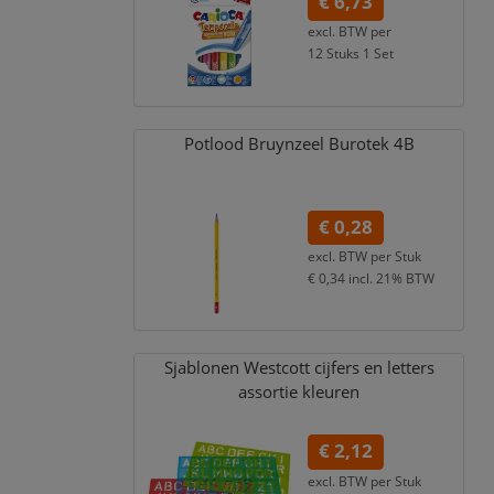
€ 6,73
excl. BTW per
12 Stuks 1 Set
€ 8,14
incl. 21% BTW
Potlood Bruynzeel Burotek 4B
€ 0,28
excl. BTW per
Stuk
€ 0,34
incl. 21% BTW
Sjablonen Westcott cijfers en letters
assortie kleuren
€ 2,12
excl. BTW per
Stuk