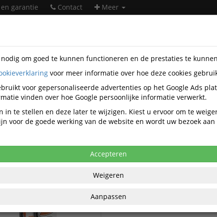
 en garantie
Contact
Meer
s nodig om goed te kunnen functioneren en de prestaties te kunne
ookieverklaring
voor meer informatie over hoe deze cookies gebrui
jfwaren
Carioca
bruikt voor gepersonaliseerde advertenties op het Google Ads pla
Carioca schrijfwaren
matie vinden over hoe Google persoonlijke informatie verwerkt.
 in te stellen en deze later te wijzigen. Kiest u ervoor om te weig
 zijn voor de goede werking van de website en wordt uw bezoek aa
Carioca Gelpen met drukknop
Carioca Pennen
Carioca Gelschrijvervullingen
Accepteren
Weigeren
Aanpassen