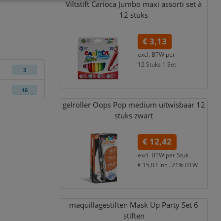
Viltstift Carioca Jumbo maxi assorti set à
12 stuks
€ 3,13
excl. BTW per
12 Stuks 1 Set
3
€ 3,79
incl. 21% BTW
16
gelroller Oops Pop medium uitwisbaar 12
stuks zwart
€ 12,42
excl. BTW per
Stuk
€ 15,03
incl. 21% BTW
maquillagestiften Mask Up Party Set 6
stiften