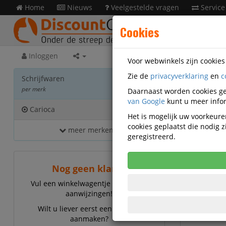
Home
Nieuws
Veelgestelde vragen
Service
Cookies
Inloggen
Voor webwinkels zijn cookie
Zie de
privacyverklaring
en
c
Schri
Schrijfwaren
per merk
Daarnaast worden cookies ge
van Google
kunt u meer infor
Carioca
23
Het is mogelijk uw voorkeuren
cookies geplaatst die nodig
meer merken...
geregistreerd.
Nog geen klant?
Vul een winkelwagentje en volg de
aanwijzingen!
Wilt u liever eerst een account
aanmaken?