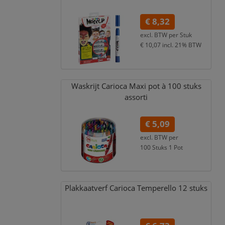
€ 8,32
excl. BTW per
Stuk
€ 10,07
incl. 21% BTW
Waskrijt Carioca Maxi pot à 100 stuks
assorti
€ 5,09
excl. BTW per
100 Stuks 1 Pot
€ 6,16
incl. 21% BTW
Plakkaatverf Carioca Temperello 12 stuks