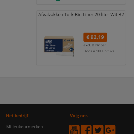
Afvalzakken Tork Bin Liner 20 liter Wit B2
€ 92,19
excl. BTW per
Doos a 1000 Stuks
€ 111,55
incl. 21% BTW
Het bedrijf
Volg ons
Milieukeurmerken