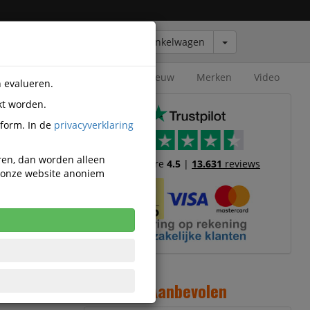
Winkelwagen
Outlet
Nieuw
Merken
Video
n evalueren.
kt worden.
tform. In de
privacyverklaring
eren, dan worden alleen
Trustscore
4.5
|
13.631
reviews
n onze website anoniem
3
1
Aanbevolen