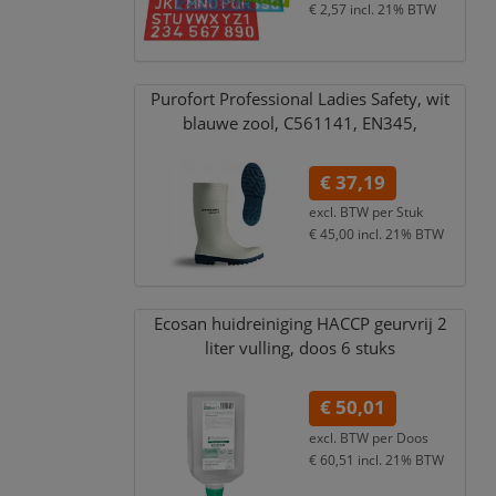
€ 2,57
incl. 21% BTW
Purofort Professional Ladies Safety,
wit
blauwe zool,
C561141,
EN345,
€ 37,19
excl. BTW per
Stuk
€ 45,00
incl. 21% BTW
Ecosan huidreiniging HACCP geurvrij 2
liter vulling,
doos 6 stuks
€ 50,01
excl. BTW per
Doos
€ 60,51
incl. 21% BTW