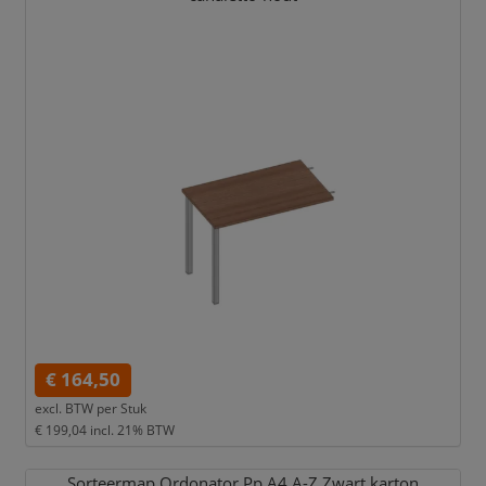
€ 164,50
excl. BTW per
Stuk
€ 199,04
incl. 21% BTW
Sorteermap Ordonator Pp A4 A-Z Zwart karton