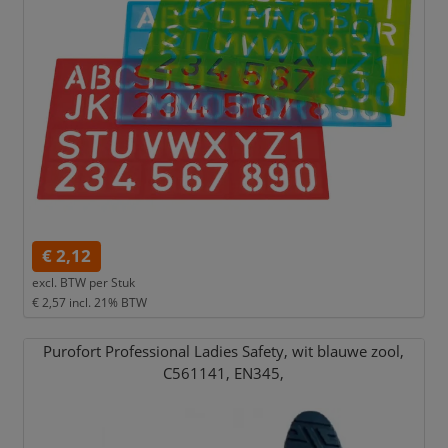
€ 2,12
excl. BTW per
Stuk
€ 2,57
incl. 21% BTW
Purofort Professional Ladies Safety,
wit blauwe zool,
C561141,
EN345,