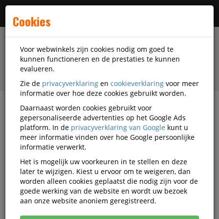
Menu
Cookies
Voor webwinkels zijn cookies nodig om goed te
kunnen functioneren en de prestaties te kunnen
evalueren.
Zie de
privacyverklaring
en
cookieverklaring
voor meer
informatie over hoe deze cookies gebruikt worden.
Daarnaast worden cookies gebruikt voor
filter
gepersonaliseerde advertenties op het Google Ads
platform. In de
privacyverklaring van Google
kunt u
Schrijfwaren
Ikon
meer informatie vinden over hoe Google persoonlijke
informatie verwerkt.
Ikon schrijfwaren
Het is mogelijk uw voorkeuren in te stellen en deze
later te wijzigen. Kiest u ervoor om te weigeren, dan
worden alleen cookies geplaatst die nodig zijn voor de
goede werking van de website en wordt uw bezoek
Ikon Stiften
aan onze website anoniem geregistreerd.