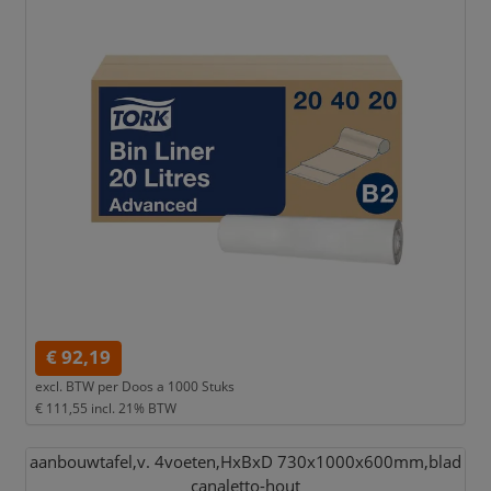
€ 92,19
excl. BTW per
Doos a 1000 Stuks
€ 111,55
incl. 21% BTW
aanbouwtafel,
v. 4voeten,
HxBxD 730x1000x600mm,
blad
canaletto-hout