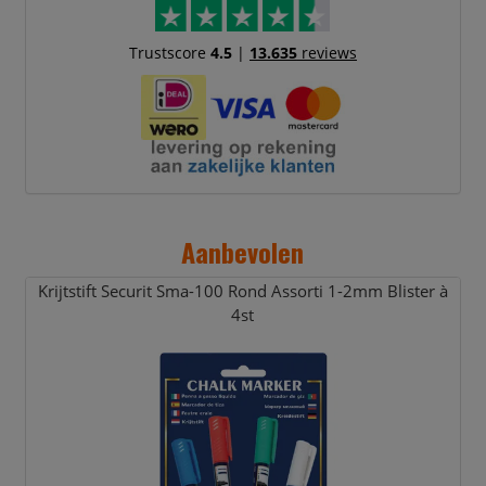
Trustscore
4.5
|
13.635
reviews
Aanbevolen
Krijtstift Securit Sma-100 Rond Assorti 1-2mm Blister à
4st