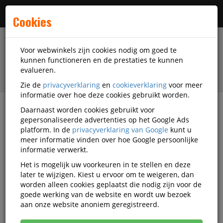
Menu
Cookies
Voor webwinkels zijn cookies nodig om goed te
kunnen functioneren en de prestaties te kunnen
evalueren.
Zie de
privacyverklaring
en
cookieverklaring
voor meer
informatie over hoe deze cookies gebruikt worden.
Daarnaast worden cookies gebruikt voor
filter
gepersonaliseerde advertenties op het Google Ads
platform. In de
privacyverklaring van Google
kunt u
Schrijfwaren
Securit
meer informatie vinden over hoe Google persoonlijke
informatie verwerkt.
Securit schrijfwaren
Het is mogelijk uw voorkeuren in te stellen en deze
later te wijzigen. Kiest u ervoor om te weigeren, dan
worden alleen cookies geplaatst die nodig zijn voor de
goede werking van de website en wordt uw bezoek
Securit Stiften
aan onze website anoniem geregistreerd.