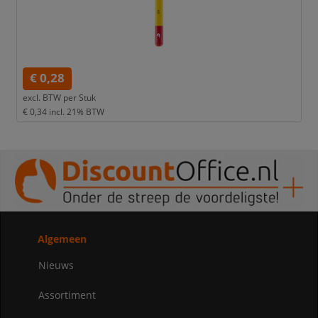
€ 0,28
excl. BTW per
Stuk
€ 0,34
incl. 21% BTW
Algemeen
Nieuws
Assortiment