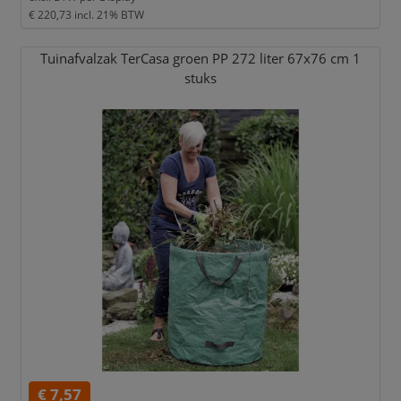
€ 220,73
incl. 21% BTW
Tuinafvalzak TerCasa groen PP 272 liter 67x76 cm 1
stuks
€ 7,57