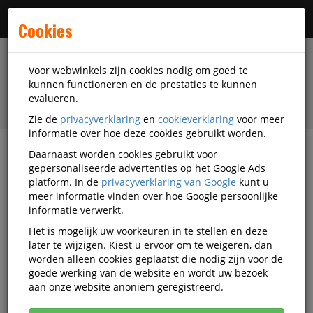
Menu
Cookies
Voor webwinkels zijn cookies nodig om goed te
kunnen functioneren en de prestaties te kunnen
evalueren.
Zie de
privacyverklaring
en
cookieverklaring
voor meer
informatie over hoe deze cookies gebruikt worden.
Daarnaast worden cookies gebruikt voor
filter
gepersonaliseerde advertenties op het Google Ads
platform. In de
privacyverklaring van Google
kunt u
Schrijfwaren
Juscha
meer informatie vinden over hoe Google persoonlijke
informatie verwerkt.
Juscha schrijfwaren
Het is mogelijk uw voorkeuren in te stellen en deze
later te wijzigen. Kiest u ervoor om te weigeren, dan
worden alleen cookies geplaatst die nodig zijn voor de
goede werking van de website en wordt uw bezoek
Juscha Schrijfwaar-accessoires
aan onze website anoniem geregistreerd.