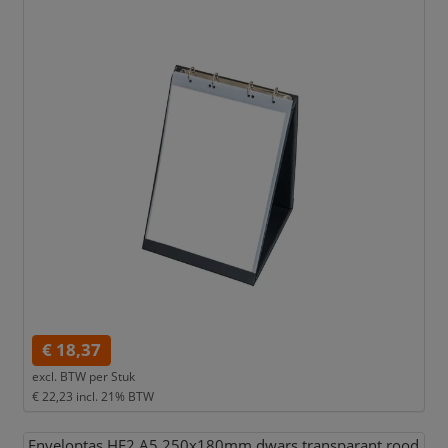
€ 18,37
excl. BTW per
Stuk
€ 22,23
incl. 21% BTW
Enveloptas HF2 A5 250x180mm dwars transparant rood