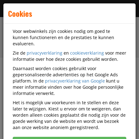
Menu
Cookies
Voor webwinkels zijn cookies nodig om goed te
kunnen functioneren en de prestaties te kunnen
evalueren.
Zie de
privacyverklaring
en
cookieverklaring
voor meer
informatie over hoe deze cookies gebruikt worden.
Daarnaast worden cookies gebruikt voor
filter
gepersonaliseerde advertenties op het Google Ads
platform. In de
privacyverklaring van Google
kunt u
Schrijfwaren
Europel
meer informatie vinden over hoe Google persoonlijke
informatie verwerkt.
Europel schrijfwaren
Het is mogelijk uw voorkeuren in te stellen en deze
later te wijzigen. Kiest u ervoor om te weigeren, dan
worden alleen cookies geplaatst die nodig zijn voor de
goede werking van de website en wordt uw bezoek
Europel Stiften
aan onze website anoniem geregistreerd.