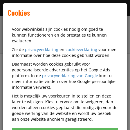
Menu
Cookies
Voor webwinkels zijn cookies nodig om goed te
kunnen functioneren en de prestaties te kunnen
evalueren.
Zie de
privacyverklaring
en
cookieverklaring
voor meer
informatie over hoe deze cookies gebruikt worden.
Daarnaast worden cookies gebruikt voor
filter
gepersonaliseerde advertenties op het Google Ads
platform. In de
privacyverklaring van Google
kunt u
Schrijfwaren
Schneider
meer informatie vinden over hoe Google persoonlijke
informatie verwerkt.
Schneider schrijfwaren
Het is mogelijk uw voorkeuren in te stellen en deze
later te wijzigen. Kiest u ervoor om te weigeren, dan
worden alleen cookies geplaatst die nodig zijn voor de
goede werking van de website en wordt uw bezoek
Schneider Pennen
aan onze website anoniem geregistreerd.