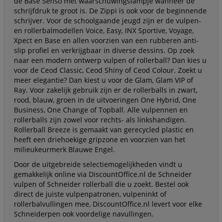
de Base Senso met waarschuwingslampje wanneer de
schrijfdruk te groot is. De Zippi is ook voor de beginnende
schrijver. Voor de schoolgaande jeugd zijn er de vulpen-
en rollerbalmodellen Voice, Easy, INX Sportive, Voyage,
Xpect en Base en allen voorzien van een rubberen anti-
slip profiel en verkrijgbaar in diverse dessins. Op zoek
naar een modern ontwerp vulpen of rollerball? Dan kies u
voor de Ceod Classic, Ceod Shiny of Ceod Colour. Zoekt u
meer elegantie? Dan kiest u voor de Glam, Glam VIP of
Ray. Voor zakelijk gebruik zijn er de rollerballs in zwart,
rood, blauw, groen in de uitvoeringen One Hybrid, One
Business, One Change of Topball. Alle vulpennen en
rollerballs zijn zowel voor rechts- als linkshandigen.
Rollerball Breeze is gemaakt van gerecycled plastic en
heeft een driehoekige gripzone en voorzien van het
milieukeurmerk Blauwe Engel.
Door de uitgebreide selectiemogelijkheden vindt u
gemakkelijk online via DiscountOffice.nl de Schneider
vulpen of Schneider rollerball die u zoekt. Bestel ook
direct de juiste vulpenpatronen, vulpeninkt of
rollerbalvullingen mee, DiscountOffice.nl levert voor elke
Schneiderpen ook voordelige navullingen.