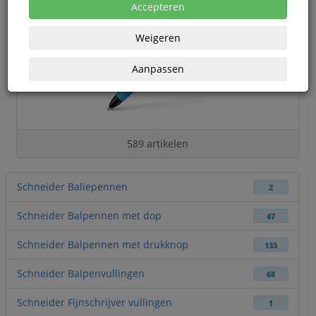
Accepteren
Weigeren
Aanpassen
589 artikelen
Schneider Baliepennen
2
Schneider Balpennen met dop
47
Schneider Balpennen met drukknop
133
Schneider Balpenvullingen
68
Schneider Fijnschrijver vullingen
1