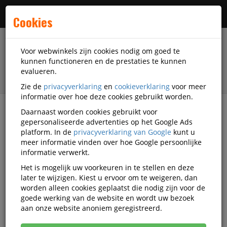
Menu
Cookies
Voor webwinkels zijn cookies nodig om goed te
kunnen functioneren en de prestaties te kunnen
evalueren.
Zie de
privacyverklaring
en
cookieverklaring
voor meer
informatie over hoe deze cookies gebruikt worden.
Daarnaast worden cookies gebruikt voor
filter
gepersonaliseerde advertenties op het Google Ads
platform. In de
privacyverklaring van Google
kunt u
Schrijfwaren
Edding Ecoline
meer informatie vinden over hoe Google persoonlijke
informatie verwerkt.
Edding Ecoline schrijfwaren
Het is mogelijk uw voorkeuren in te stellen en deze
later te wijzigen. Kiest u ervoor om te weigeren, dan
worden alleen cookies geplaatst die nodig zijn voor de
goede werking van de website en wordt uw bezoek
Edding Ecoline Stiften
aan onze website anoniem geregistreerd.