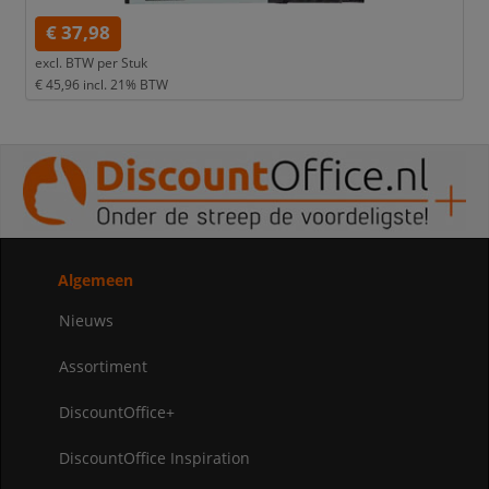
€ 37,98
excl. BTW per
Stuk
€ 45,96
incl. 21% BTW
Algemeen
Nieuws
Assortiment
DiscountOffice+
DiscountOffice Inspiration