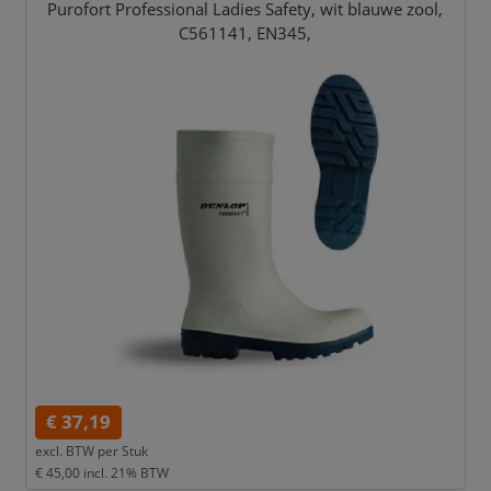
Purofort Professional Ladies Safety,
wit blauwe zool,
C561141,
EN345,
€ 37,19
excl. BTW per
Stuk
€ 45,00
incl. 21% BTW