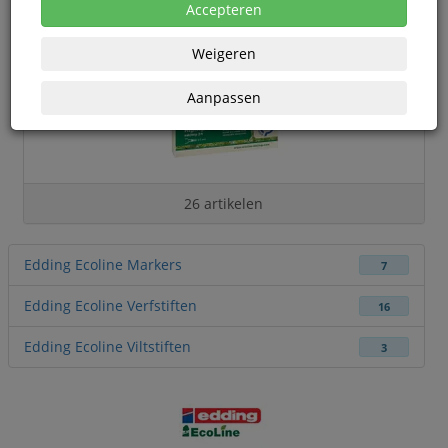
Accepteren
Weigeren
Aanpassen
26 artikelen
Edding Ecoline Markers
7
Edding Ecoline Verfstiften
16
Edding Ecoline Viltstiften
3