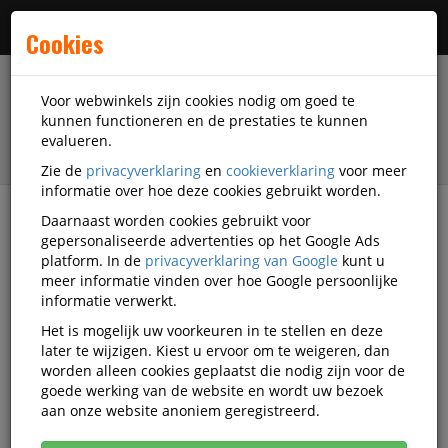
Menu
Cookies
Voor webwinkels zijn cookies nodig om goed te
kunnen functioneren en de prestaties te kunnen
evalueren.
Zie de
privacyverklaring
en
cookieverklaring
voor meer
informatie over hoe deze cookies gebruikt worden.
Daarnaast worden cookies gebruikt voor
filter
gepersonaliseerde advertenties op het Google Ads
platform. In de
privacyverklaring van Google
kunt u
Schrijfwaren
Fellowes
meer informatie vinden over hoe Google persoonlijke
informatie verwerkt.
Fellowes schrijfwaren
Het is mogelijk uw voorkeuren in te stellen en deze
later te wijzigen. Kiest u ervoor om te weigeren, dan
worden alleen cookies geplaatst die nodig zijn voor de
goede werking van de website en wordt uw bezoek
Fellowes Pennen
aan onze website anoniem geregistreerd.