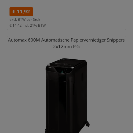
€ 11,92
excl. BTW per
Stuk
€ 14,42
incl. 21% BTW
Automax 600M Automatische Papiervernietiger Snippers
2x12mm P-5