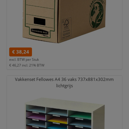
€ 38,24
excl. BTW per
Stuk
€ 46,27
incl. 21% BTW
Vakkenset Fellowes A4 36 vaks 737x881x302mm
lichtgrijs