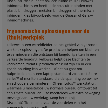
DiscountOffice.nl heeft ook een ruime keuze Fellowes
inbindmachines en heeft u de keus uit inbinden met
plastic bindruggen, metalen bindruggen of thermisch
inbinden. Kies bijvoorbeeld voor de Quasar of Galaxy
inbindmachines.
Ergonomische oplossingen voor de
(thuis)werkplek
Fellowes is een wereldleider op het gebied van gezonde
werkplek oplossingen. De producten helpen om klachten
te verminderen die ontstaan bij langdurig zitten in een
verkeerde houding. Fellowes helpt deze klachten te
voorkomen, zodat u productiever kunt zijn en in een
goede houding kan werken. Of het nu gaat om
hulpmiddelen als een laptop standaard zoals de I-Spire
series™ of monitorstandaard die de spanning op uw nek
en schouders verminderen. Of een Lotus™ werkstation,
waarmee u moeiteloos uw normale bureau omtovert tot
een zit-sta bureau en u zo moeiteloos wat extra beweging
toevoegt aan uw werkdag. Koop het nu bij
DiscountOffice.nl en ervaar de voordelen van het
ergonomisch werken zelf.