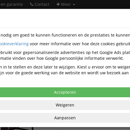
 en garantie
Contact
Meer
s nodig om goed te kunnen functioneren en de prestaties te kunne
ookieverklaring
voor meer informatie over hoe deze cookies gebrui
jfwaren
Van der Spek
bruikt voor gepersonaliseerde advertenties op het Google Ads pla
Van der Spek schrijfwaren
matie vinden over hoe Google persoonlijke informatie verwerkt.
 in te stellen en deze later te wijzigen. Kiest u ervoor om te weig
 zijn voor de goede werking van de website en wordt uw bezoek aa
Van der Spek Schrijfmappen
er Spek Schrijfwaar-
accessoires
Accepteren
Weigeren
Aanpassen