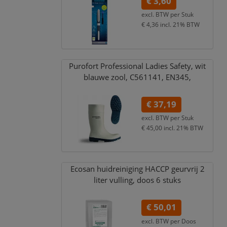
€ 3,60
excl. BTW per
Stuk
€ 4,36
incl. 21% BTW
Purofort Professional Ladies Safety,
wit
blauwe zool,
C561141,
EN345,
€ 37,19
excl. BTW per
Stuk
€ 45,00
incl. 21% BTW
Ecosan huidreiniging HACCP geurvrij 2
liter vulling,
doos 6 stuks
€ 50,01
excl. BTW per
Doos