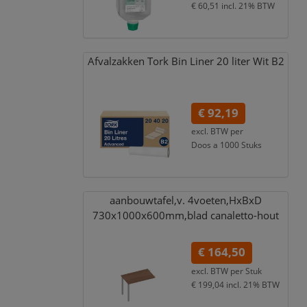
€ 60,51
incl. 21% BTW
Afvalzakken Tork Bin Liner 20 liter Wit B2
€ 92,19
excl. BTW per
Doos a 1000 Stuks
€ 111,55
incl. 21% BTW
aanbouwtafel,
v. 4voeten,
HxBxD
730x1000x600mm,
blad canaletto-hout
€ 164,50
excl. BTW per
Stuk
€ 199,04
incl. 21% BTW