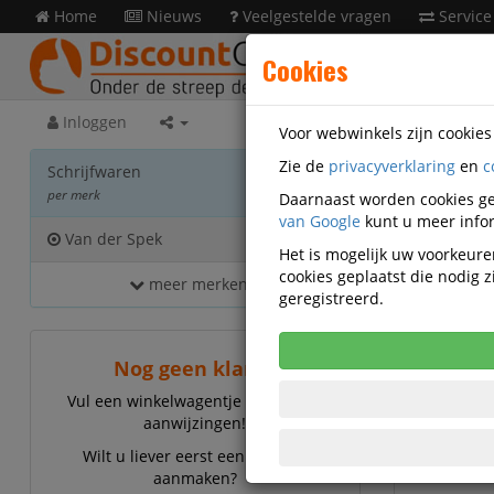
Home
Nieuws
Veelgestelde vragen
Service
Cookies
Inloggen
Voor webwinkels zijn cookie
Zie de
privacyverklaring
en
c
Schri
Schrijfwaren
per merk
Daarnaast worden cookies ge
van Google
kunt u meer infor
Van der Spek
11
Het is mogelijk uw voorkeuren
cookies geplaatst die nodig
meer merken...
Van d
geregistreerd.
Nog geen klant?
Vul een winkelwagentje en volg de
aanwijzingen!
Wilt u liever eerst een account
aanmaken?