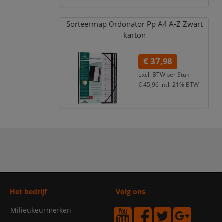
Sorteermap Ordonator Pp A4 A-Z Zwart
karton
€ 37,98
excl. BTW per
Stuk
€ 45,96
incl. 21% BTW
Het bedrijf
Volg ons
Milieukeurmerken