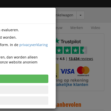
Winkelwagen
Outlet
Nieuw
Merken
Video
n evalueren.
kt worden.
tform. In de
privacyverklaring
eren, dan worden alleen
Trustscore
4.5
|
13.634
reviews
n onze website anoniem
11
Aanbevolen