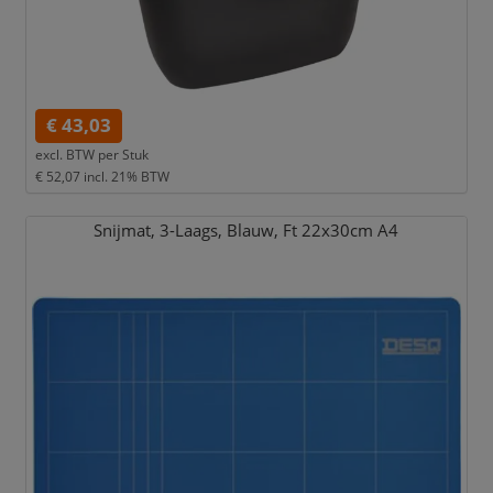
€ 43,03
excl. BTW per
Stuk
€ 52,07
incl. 21% BTW
Snijmat,
3-Laags,
Blauw,
Ft 22x30cm A4