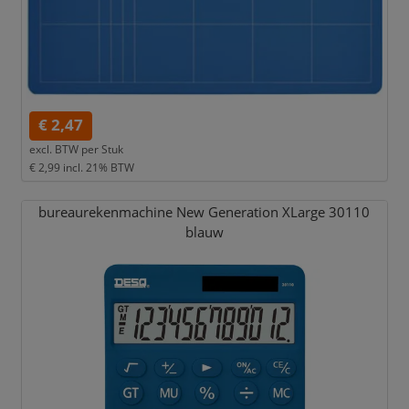
€ 2,47
excl. BTW per
Stuk
€ 2,99
incl. 21% BTW
bureaurekenmachine New Generation XLarge 30110
blauw