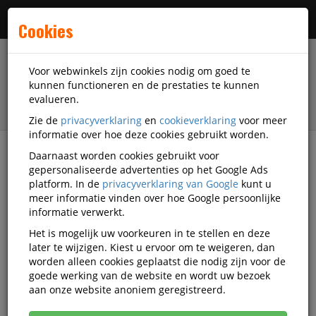
Menu
Cookies
Voor webwinkels zijn cookies nodig om goed te
kunnen functioneren en de prestaties te kunnen
evalueren.
Zie de
privacyverklaring
en
cookieverklaring
voor meer
informatie over hoe deze cookies gebruikt worden.
Daarnaast worden cookies gebruikt voor
filter
gepersonaliseerde advertenties op het Google Ads
platform. In de
privacyverklaring van Google
kunt u
Schrijfwaren
Desq
meer informatie vinden over hoe Google persoonlijke
informatie verwerkt.
Desq schrijfwaren
Het is mogelijk uw voorkeuren in te stellen en deze
later te wijzigen. Kiest u ervoor om te weigeren, dan
worden alleen cookies geplaatst die nodig zijn voor de
goede werking van de website en wordt uw bezoek
Desq Schrijfwaar-accessoires
aan onze website anoniem geregistreerd.