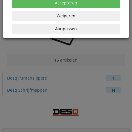
Accepteren
Weigeren
Aanpassen
15 artikelen
Desq Puntenslijpers
1
Desq Schrijfmappen
14