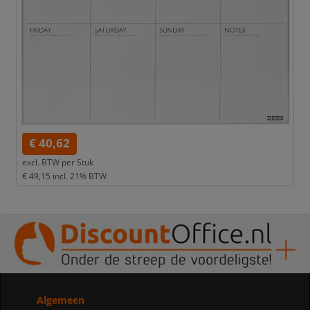
€ 40,62
excl. BTW per
Stuk
€ 49,15
incl. 21% BTW
Algemeen