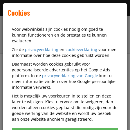
Menu
Cookies
Voor webwinkels zijn cookies nodig om goed te
kunnen functioneren en de prestaties te kunnen
evalueren.
Zie de
privacyverklaring
en
cookieverklaring
voor meer
informatie over hoe deze cookies gebruikt worden.
Daarnaast worden cookies gebruikt voor
filter
gepersonaliseerde advertenties op het Google Ads
platform. In de
privacyverklaring van Google
kunt u
Kantoorartikelen
TP-Link
meer informatie vinden over hoe Google persoonlijke
informatie verwerkt.
TP-Link kantoorartikelen
Het is mogelijk uw voorkeuren in te stellen en deze
later te wijzigen. Kiest u ervoor om te weigeren, dan
worden alleen cookies geplaatst die nodig zijn voor de
goede werking van de website en wordt uw bezoek
TP-Link Ergonomische producten
aan onze website anoniem geregistreerd.