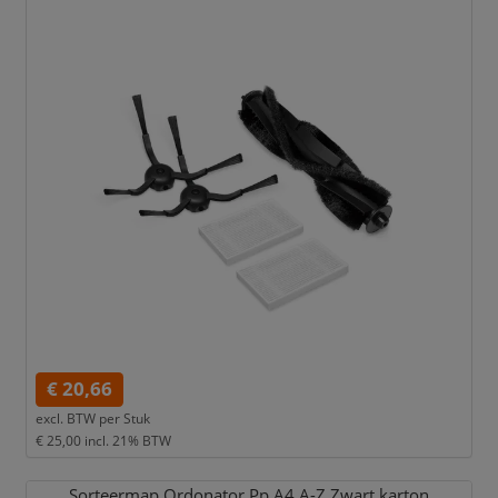
€ 20,66
excl. BTW per
Stuk
€ 25,00
incl. 21% BTW
Sorteermap Ordonator Pp A4 A-Z Zwart karton