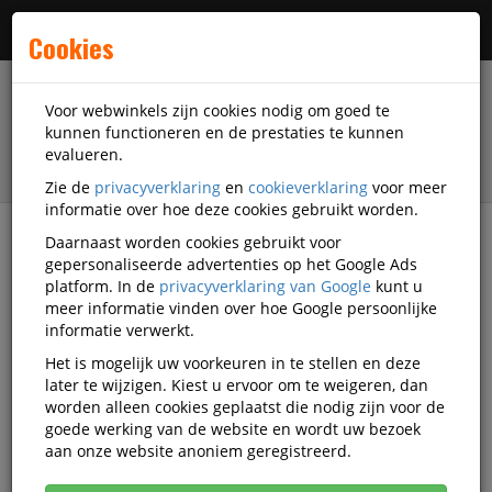
Menu
Cookies
Voor webwinkels zijn cookies nodig om goed te
kunnen functioneren en de prestaties te kunnen
evalueren.
Zie de
privacyverklaring
en
cookieverklaring
voor meer
informatie over hoe deze cookies gebruikt worden.
Daarnaast worden cookies gebruikt voor
filter
gepersonaliseerde advertenties op het Google Ads
platform. In de
privacyverklaring van Google
kunt u
Kantoorartikelen
Riviera By Cep
meer informatie vinden over hoe Google persoonlijke
informatie verwerkt.
Riviera By Cep
Het is mogelijk uw voorkeuren in te stellen en deze
later te wijzigen. Kiest u ervoor om te weigeren, dan
kantoorartikelen
worden alleen cookies geplaatst die nodig zijn voor de
goede werking van de website en wordt uw bezoek
aan onze website anoniem geregistreerd.
Riviera By Cep Bureau-toebehoren