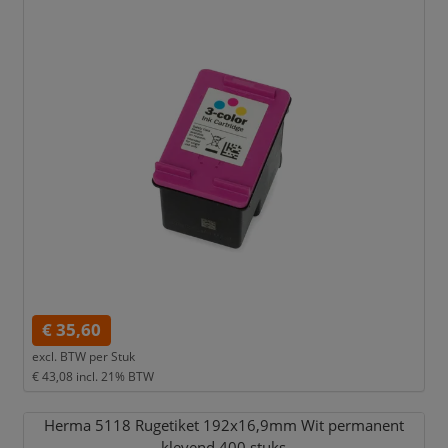
€ 35,60
excl. BTW per
Stuk
€ 43,08
incl. 21% BTW
Herma 5118 Rugetiket 192x16,
9mm Wit permanent
klevend 400 stuks