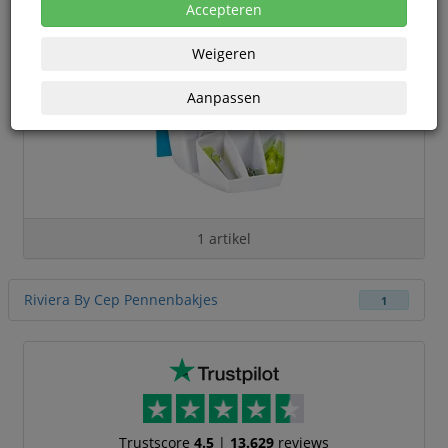
Accepteren
Weigeren
Aanpassen
1 artikel
Riviera By Cep Pennenbakjes
1
Trustscore
4.5
|
13.629
reviews