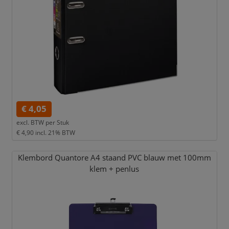
€ 4,05
excl. BTW per
Stuk
€ 4,90
incl. 21% BTW
Klembord Quantore A4 staand PVC blauw met 100mm
klem + penlus