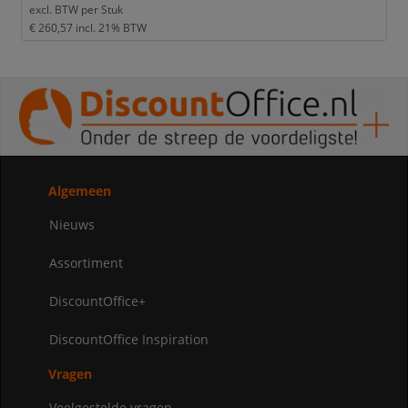
excl. BTW per
Stuk
€ 260,57
incl. 21% BTW
Algemeen
Nieuws
Assortiment
DiscountOffice+
DiscountOffice Inspiration
Vragen
Veelgestelde vragen