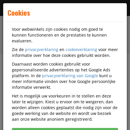
Menu
Cookies
Voor webwinkels zijn cookies nodig om goed te
kunnen functioneren en de prestaties te kunnen
evalueren.
Zie de
privacyverklaring
en
cookieverklaring
voor meer
informatie over hoe deze cookies gebruikt worden.
Daarnaast worden cookies gebruikt voor
filter
gepersonaliseerde advertenties op het Google Ads
platform. In de
privacyverklaring van Google
kunt u
Presentatiemiddelen
Edding Ecoline
meer informatie vinden over hoe Google persoonlijke
informatie verwerkt.
Edding Ecoline
Het is mogelijk uw voorkeuren in te stellen en deze
later te wijzigen. Kiest u ervoor om te weigeren, dan
presentatiemiddelen
worden alleen cookies geplaatst die nodig zijn voor de
goede werking van de website en wordt uw bezoek
aan onze website anoniem geregistreerd.
Edding Ecoline Flipovers en