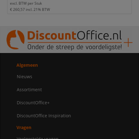
excl. BTW per
Stuk
€ 260,57
incl. 21% BTW
Algemeen
Nieuws
Assortiment
DiscountOffice+
DiscountOffice Inspiration
Vragen
Veelgestelde vragen