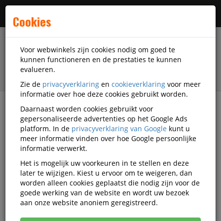
Menu
Cookies
Voor webwinkels zijn cookies nodig om goed te
kunnen functioneren en de prestaties te kunnen
evalueren.
Zie de
privacyverklaring
en
cookieverklaring
voor meer
informatie over hoe deze cookies gebruikt worden.
Daarnaast worden cookies gebruikt voor
filter
gepersonaliseerde advertenties op het Google Ads
platform. In de
privacyverklaring van Google
kunt u
Presentatiemiddelen
Multiform
meer informatie vinden over hoe Google persoonlijke
informatie verwerkt.
Multiform
Het is mogelijk uw voorkeuren in te stellen en deze
later te wijzigen. Kiest u ervoor om te weigeren, dan
presentatiemiddelen
worden alleen cookies geplaatst die nodig zijn voor de
goede werking van de website en wordt uw bezoek
aan onze website anoniem geregistreerd.
Multiform Displays