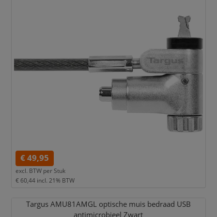
€ 49,95
excl. BTW per
Stuk
€ 60,44
incl. 21% BTW
Targus AMU81AMGL optische muis bedraad USB
antimicrobieel Zwart