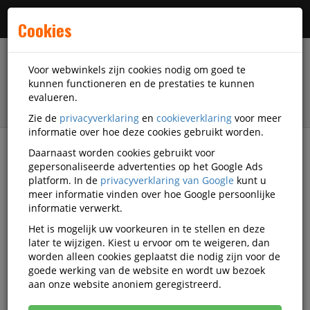
Menu
Cookies
Voor webwinkels zijn cookies nodig om goed te
kunnen functioneren en de prestaties te kunnen
evalueren.
Zie de
privacyverklaring
en
cookieverklaring
voor meer
informatie over hoe deze cookies gebruikt worden.
Daarnaast worden cookies gebruikt voor
filter
gepersonaliseerde advertenties op het Google Ads
platform. In de
privacyverklaring van Google
kunt u
Presentatiemiddelen
Targus
meer informatie vinden over hoe Google persoonlijke
informatie verwerkt.
Targus presentatiemiddelen
Het is mogelijk uw voorkeuren in te stellen en deze
later te wijzigen. Kiest u ervoor om te weigeren, dan
worden alleen cookies geplaatst die nodig zijn voor de
goede werking van de website en wordt uw bezoek
Targus Projectietoebehoren
aan onze website anoniem geregistreerd.