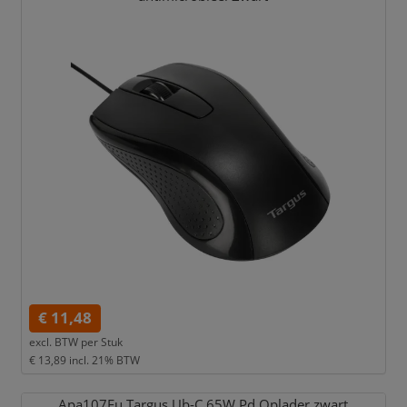
€ 11,48
excl. BTW per
Stuk
€ 13,89
incl. 21% BTW
Apa107Eu Targus Ub-C 65W Pd Oplader zwart