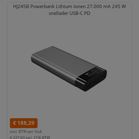
HJ245B Powerbank Lithium Ionen 27.000 mA 245 W
snellader USB-C PD
€ 188,29
excl. BTW per
Stuk
€ 227,83
incl. 21% BTW