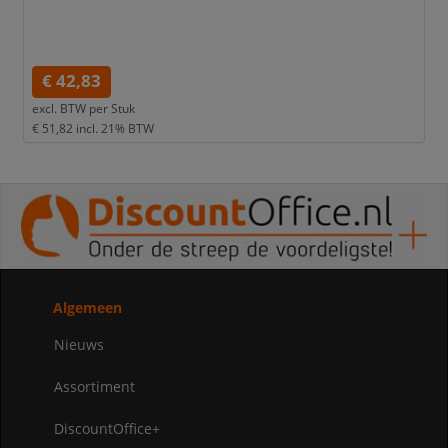
€ 42,83
excl. BTW per
Stuk
€ 51,82
incl. 21% BTW
Algemeen
Nieuws
Assortiment
DiscountOffice+