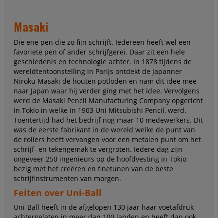
Masaki
Die ene pen die zo fijn schrijft. Iedereen heeft wel een
favoriete pen of ander schrijfgerei. Daar zit een hele
geschiedenis en technologie achter. In 1878 tijdens de
wereldtentoonstelling in Parijs ontdekt de Japanner
Niroku Masaki de houten potloden en nam dit idee mee
naar Japan waar hij verder ging met het idee. Vervolgens
werd de Masaki Pencil Manufacturing Company opgericht
in Tokio in welke in 1903 Uni Mitsubishi Pencil, werd.
Toentertijd had het bedrijf nog maar 10 medewerkers. Dit
was de eerste fabrikant in de wereld welke de punt van
de rollers heeft vervangen voor een metalen punt om het
schrijf- en tekengemak te vergroten. Iedere dag zijn
ongeveer 250 ingenieurs op de hoofdvesting in Tokio
bezig met het creëren en finetunen van de beste
schrijfinstrumenten van morgen.
Feiten over Uni-Ball
Uni-Ball heeft in de afgelopen 130 jaar haar voetafdruk
achtergelaten in meer dan 100 landen en heeft dan ook