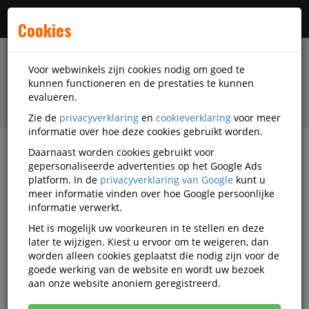
Menu
Cookies
Voor webwinkels zijn cookies nodig om goed te
kunnen functioneren en de prestaties te kunnen
evalueren.
Zie de
privacyverklaring
en
cookieverklaring
voor meer
informatie over hoe deze cookies gebruikt worden.
Daarnaast worden cookies gebruikt voor
filter
gepersonaliseerde advertenties op het Google Ads
platform. In de
privacyverklaring van Google
kunt u
Presentatiemiddelen
Uni-ball
meer informatie vinden over hoe Google persoonlijke
informatie verwerkt.
Uni-ball presentatiemiddelen
Het is mogelijk uw voorkeuren in te stellen en deze
later te wijzigen. Kiest u ervoor om te weigeren, dan
worden alleen cookies geplaatst die nodig zijn voor de
goede werking van de website en wordt uw bezoek
Uni-ball Displays
aan onze website anoniem geregistreerd.