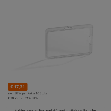
€ 17,31
excl. BTW per
Pak a 10 Stuks
€ 20,95
incl. 21% BTW
Folderhouder Europel A4 met visitekaarthouder