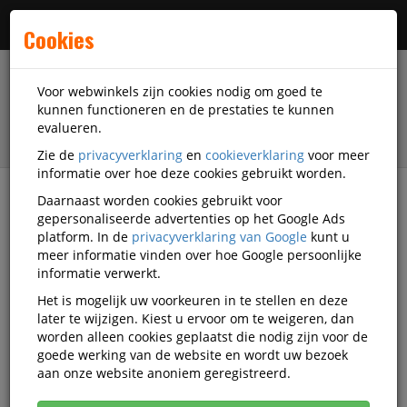
Menu
Cookies
Voor webwinkels zijn cookies nodig om goed te
kunnen functioneren en de prestaties te kunnen
evalueren.
Zie de
privacyverklaring
en
cookieverklaring
voor meer
informatie over hoe deze cookies gebruikt worden.
Daarnaast worden cookies gebruikt voor
filter
gepersonaliseerde advertenties op het Google Ads
platform. In de
privacyverklaring van Google
kunt u
Presentatiemiddelen
Linex
meer informatie vinden over hoe Google persoonlijke
informatie verwerkt.
Linex presentatiemiddelen
Het is mogelijk uw voorkeuren in te stellen en deze
later te wijzigen. Kiest u ervoor om te weigeren, dan
worden alleen cookies geplaatst die nodig zijn voor de
goede werking van de website en wordt uw bezoek
Linex Bord-accessoires
aan onze website anoniem geregistreerd.