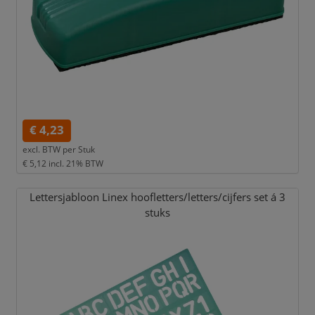
€ 4,23
excl. BTW per
Stuk
€ 5,12
incl. 21% BTW
Lettersjabloon Linex hoofletters/
letters/
cijfers set á 3
stuks