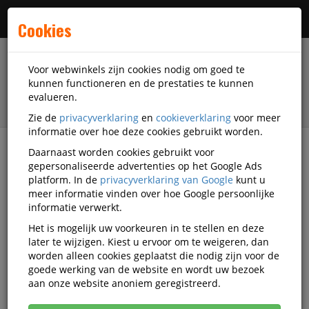
Menu
Cookies
Voor webwinkels zijn cookies nodig om goed te
kunnen functioneren en de prestaties te kunnen
evalueren.
Zie de
privacyverklaring
en
cookieverklaring
voor meer
informatie over hoe deze cookies gebruikt worden.
Daarnaast worden cookies gebruikt voor
filter
gepersonaliseerde advertenties op het Google Ads
platform. In de
privacyverklaring van Google
kunt u
Presentatiemiddelen
Europel
meer informatie vinden over hoe Google persoonlijke
informatie verwerkt.
Europel presentatiemiddelen
Het is mogelijk uw voorkeuren in te stellen en deze
later te wijzigen. Kiest u ervoor om te weigeren, dan
worden alleen cookies geplaatst die nodig zijn voor de
goede werking van de website en wordt uw bezoek
Europel Badges en naamborden
aan onze website anoniem geregistreerd.