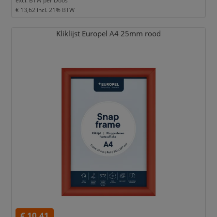
excl. BTW per
Doos
€ 13,62
incl. 21% BTW
Kliklijst Europel A4 25mm rood
€ 10,41