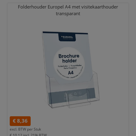
Folderhouder Europel A4 met visitekaarthouder
transparant
€ 8,36
excl. BTW per
Stuk
€ 10,12
incl. 21% BTW