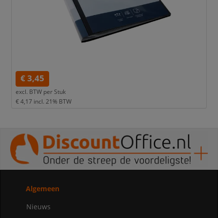
€ 3,45
excl. BTW per
Stuk
€ 4,17
incl. 21% BTW
Algemeen
Nieuws