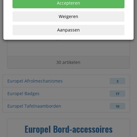
Accepteren
Weigeren
Aanpassen
30 artikelen
Europel Afrolmechanismes
3
Europel Badges
17
Europel Tafelnaamborden
10
Europel Bord-accessoires