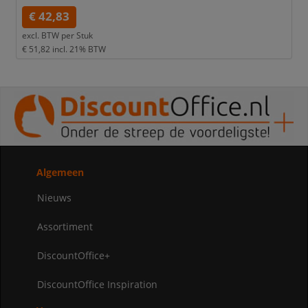
€ 42,83
excl. BTW per
Stuk
€ 51,82
incl. 21% BTW
Algemeen
Nieuws
Assortiment
DiscountOffice+
DiscountOffice Inspiration