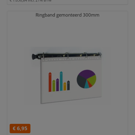
€ 1.056,84
incl. 21% BTW
Ringband gemonteerd 300mm
€ 6,95