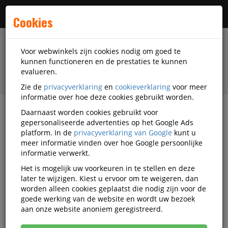
Menu
Cookies
Voor webwinkels zijn cookies nodig om goed te
kunnen functioneren en de prestaties te kunnen
evalueren.
Zie de
privacyverklaring
en
cookieverklaring
voor meer
informatie over hoe deze cookies gebruikt worden.
Daarnaast worden cookies gebruikt voor
filter
gepersonaliseerde advertenties op het Google Ads
platform. In de
privacyverklaring van Google
kunt u
Presentatiemiddelen
Rotring
meer informatie vinden over hoe Google persoonlijke
informatie verwerkt.
Rotring presentatiemiddelen
Het is mogelijk uw voorkeuren in te stellen en deze
later te wijzigen. Kiest u ervoor om te weigeren, dan
worden alleen cookies geplaatst die nodig zijn voor de
goede werking van de website en wordt uw bezoek
Rotring Displays
aan onze website anoniem geregistreerd.