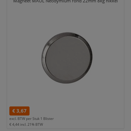
Magneet MAUL Neodymium rond 22mm 8kg nikkel
€ 3,67
excl. BTW per
Stuk 1 Blister
€ 4,44
incl. 21% BTW