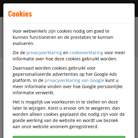
Menu
Cookies
Voor webwinkels zijn cookies nodig om goed te
kunnen functioneren en de prestaties te kunnen
evalueren.
Zie de
privacyverklaring
en
cookieverklaring
voor meer
informatie over hoe deze cookies gebruikt worden.
Daarnaast worden cookies gebruikt voor
filter
gepersonaliseerde advertenties op het Google Ads
platform. In de
privacyverklaring van Google
kunt u
Presentatiemiddelen
DiscountOffice
meer informatie vinden over hoe Google persoonlijke
informatie verwerkt.
DiscountOffice
Het is mogelijk uw voorkeuren in te stellen en deze
later te wijzigen. Kiest u ervoor om te weigeren, dan
presentatiemiddelen
worden alleen cookies geplaatst die nodig zijn voor de
goede werking van de website en wordt uw bezoek
aan onze website anoniem geregistreerd.
DiscountOffice Badges en