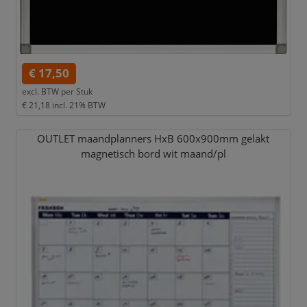
€ 17,50
excl. BTW per
Stuk
€ 21,18
incl. 21% BTW
OUTLET maandplanners HxB 600x900mm gelakt
magnetisch bord wit maand/
pl