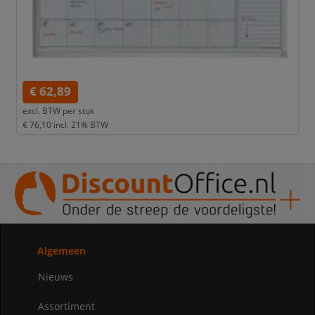
€ 62,89
excl. BTW per
stuk
€ 76,10
incl. 21% BTW
Algemeen
Nieuws
Assortiment