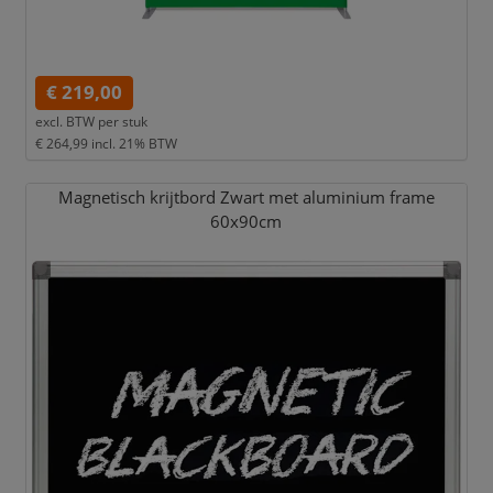
€ 219,00
excl. BTW per
stuk
€ 264,99
incl. 21% BTW
Magnetisch krijtbord Zwart met aluminium frame
60x90cm