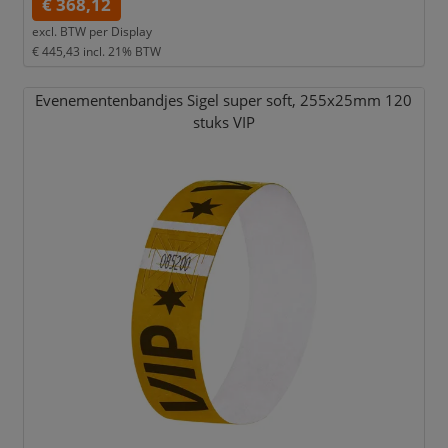
€ 368,12
excl. BTW per
Display
€ 445,43
incl. 21% BTW
Evenementenbandjes Sigel super soft,
255x25mm 120
stuks VIP