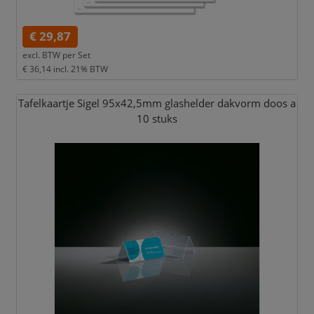
€ 29,87
excl. BTW per
Set
€ 36,14
incl. 21% BTW
Tafelkaartje Sigel 95x42,
5mm glashelder dakvorm doos a
10 stuks