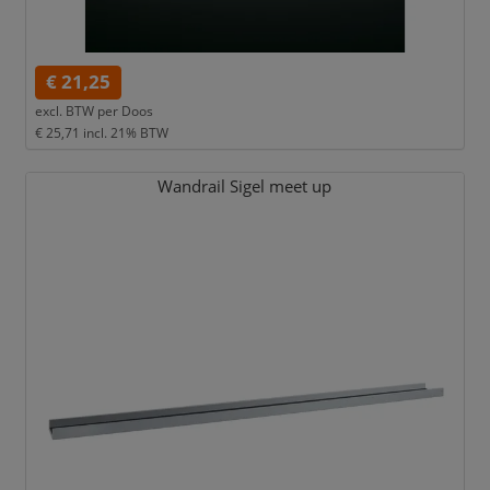
€ 21,25
excl. BTW per
Doos
€ 25,71
incl. 21% BTW
Wandrail Sigel meet up