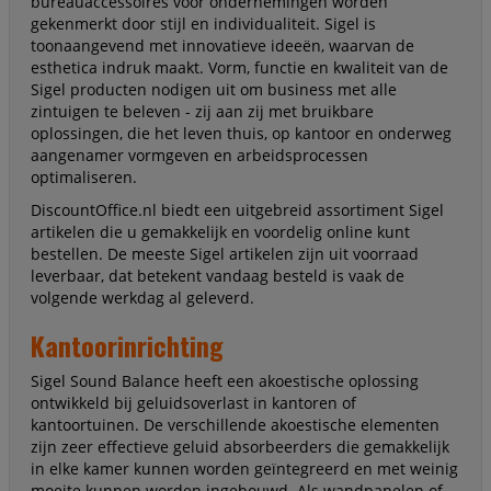
bureauaccessoires voor ondernemingen worden
gekenmerkt door stijl en individualiteit. Sigel is
toonaangevend met innovatieve ideeën, waarvan de
esthetica indruk maakt. Vorm, functie en kwaliteit van de
Sigel producten nodigen uit om business met alle
zintuigen te beleven - zij aan zij met bruikbare
oplossingen, die het leven thuis, op kantoor en onderweg
aangenamer vormgeven en arbeidsprocessen
optimaliseren.
DiscountOffice.nl biedt een uitgebreid assortiment Sigel
artikelen die u gemakkelijk en voordelig online kunt
bestellen. De meeste Sigel artikelen zijn uit voorraad
leverbaar, dat betekent vandaag besteld is vaak de
volgende werkdag al geleverd.
Kantoorinrichting
Sigel Sound Balance heeft een akoestische oplossing
ontwikkeld bij geluidsoverlast in kantoren of
kantoortuinen. De verschillende akoestische elementen
zijn zeer effectieve geluid absorbeerders die gemakkelijk
in elke kamer kunnen worden geïntegreerd en met weinig
moeite kunnen worden ingebouwd. Als wandpanelen of