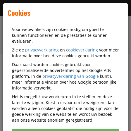
Menu
Cookies
Voor webwinkels zijn cookies nodig om goed te
kunnen functioneren en de prestaties te kunnen
evalueren.
Zie de
privacyverklaring
en
cookieverklaring
voor meer
informatie over hoe deze cookies gebruikt worden.
Daarnaast worden cookies gebruikt voor
filter
gepersonaliseerde advertenties op het Google Ads
platform. In de
privacyverklaring van Google
kunt u
Presentatiemiddelen
Sigel
meer informatie vinden over hoe Google persoonlijke
informatie verwerkt.
Sigel presentatiemiddelen
Het is mogelijk uw voorkeuren in te stellen en deze
later te wijzigen. Kiest u ervoor om te weigeren, dan
worden alleen cookies geplaatst die nodig zijn voor de
goede werking van de website en wordt uw bezoek
Sigel Badges en naamborden
aan onze website anoniem geregistreerd.