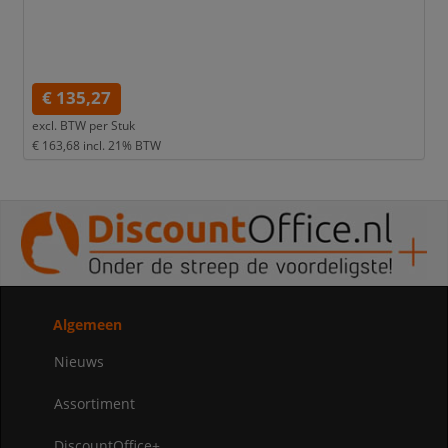
€ 135,27
excl. BTW per
Stuk
€ 163,68
incl. 21% BTW
Algemeen
Nieuws
Assortiment
DiscountOffice+