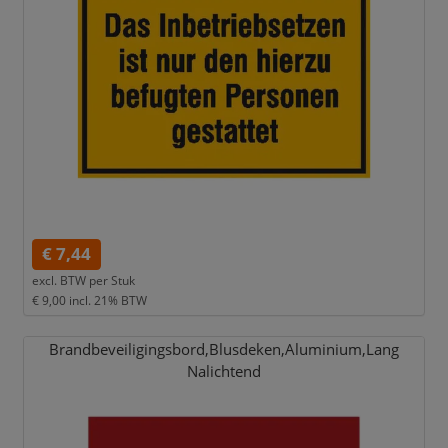
€ 7,44
excl. BTW per
Stuk
€ 9,00
incl. 21% BTW
Brandbeveiligingsbord,
Blusdeken,
Aluminium,
Lang
Nalichtend