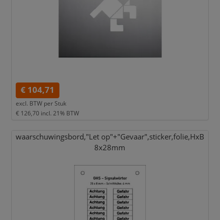
€ 104,71
excl. BTW per
Stuk
€ 126,70
incl. 21% BTW
waarschuwingsbord,
"Let op"+"Gevaar",
sticker,
folie,
HxB
8x28mm