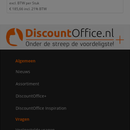
excl. BTW per
Stuk
€ 185,66
incl. 21% BTW
Algemeen
Nieuws
Assortiment
DiscountOffice+
DiscountOffice Inspiration
Vragen
Veelgestelde vragen